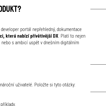
rodukt?
je developer portál nepřehledný, dokumentace
i, která nabízí přívětivější DX
. Platí to nejen
I nebo s ambicí uspět v dnešním digitálním
nároční uživatelé. Položte si tyto otázky:
příklady.