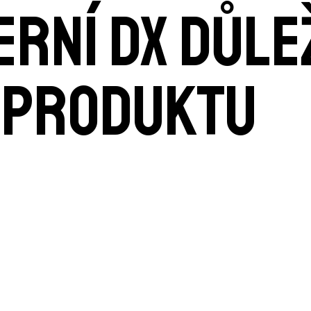
erní DX důle
 produktu