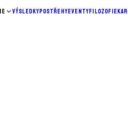
ME
VÝSLEDKY
POSTŘEHY
EVENTY
FILOZOFIE
KAR