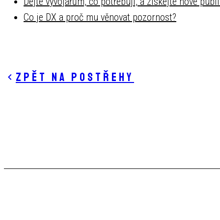
Dejte vývojářům, co potřebují, a získejte nové pub
Co je DX a proč mu věnovat pozornost?
Zpět na postřehy