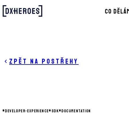
CO DĚLÁ
Zpět na postřehy
#
DEVELOPER-EXPERIENCE
#
SDK
#
DOCUMENTATION