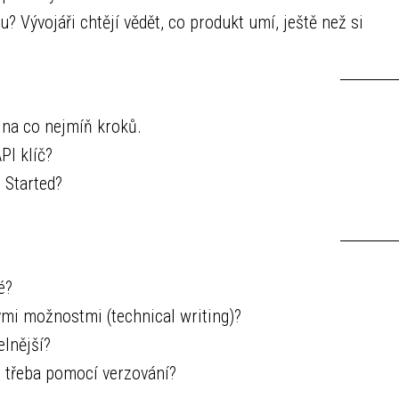
? Vývojáři chtějí vědět, co produkt umí, ještě než si
 na co nejmíň kroků.
PI klíč?
 Started?
é?
mi možnostmi (technical writing)?
lnější?
 třeba pomocí verzování?