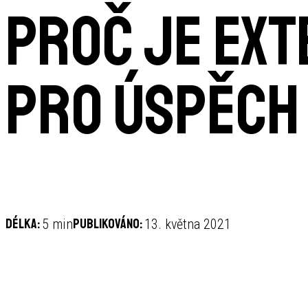
Proč je ext
pro úspěch
Délka:
Publikováno:
5 min
13. května 2021