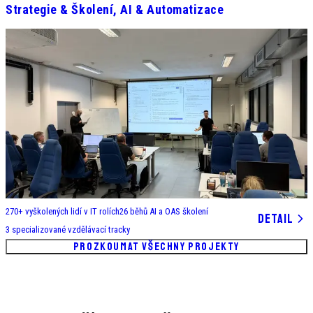
Strategie & Školení, AI & Automatizace
270+
vyškolených lidí v IT rolích
26
běhů AI a OAS školení
DETAIL
3
specializované vzdělávací tracky
PROZKOUMAT VŠECHNY PROJEKTY