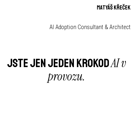
Matyáš Křeček
AI Adoption Consultant & Architect
AI v
JSTE JEN JEDEN KROK
OD
provozu.
Během 30minutového strategického hovoru zdarma od nás
získáte:
Identifikaci případů použití s nejvyšší návratností. | Návrh 2–3
konkrétních prvních kroků. | Jasný odhad návratnosti investice.