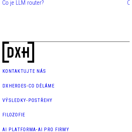
Co je LLM router?
Co
UKÁZAT VÍCE POSTŘEHŮ
KONTAKTUJTE NÁS
DXHEROES
-
CO DĚLÁME
VÝSLEDKY
-
POSTŘEHY
FILOZOFIE
AI PLATFORMA
-
AI PRO FIRMY