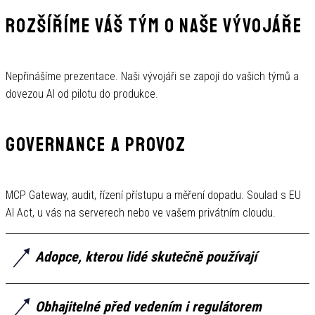
ROZŠÍŘÍME VÁŠ TÝM O NAŠE VÝVOJÁŘE
Nepřinášíme prezentace. Naši vývojáři se zapojí do vašich týmů a
dovezou AI od pilotu do produkce.
GOVERNANCE A PROVOZ
MCP Gateway, audit, řízení přístupu a měření dopadu. Soulad s EU
AI Act, u vás na serverech nebo ve vašem privátním cloudu.
Adopce, kterou lidé skutečně používají
Praktická školení L1–L3 na vašich nástrojích: Heureka
Obhajitelné před vedením i regulátorem