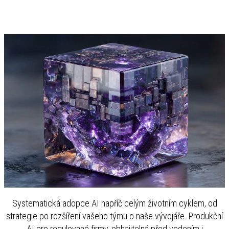
Systematická adopce AI napříč celým životním cyklem, od
strategie po rozšíření vašeho týmu o naše vývojáře. Produkční
AI pro regulované firmy, obhajitelná před vedením i