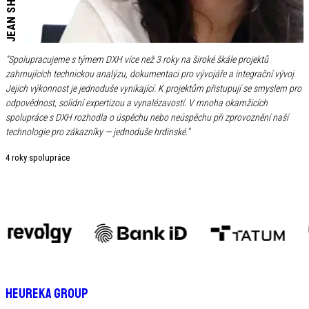
JEAN SHIN
“
Spolupracujeme s týmem DXH více než 3 roky na široké škále projektů
zahrnujících technickou analýzu, dokumentaci pro vývojáře a integrační vývoj.
Jejich výkonnost je jednoduše vynikající. K projektům přistupují se smyslem pro
odpovědnost, solidní expertizou a vynalézavostí. V mnoha okamžicích
spolupráce s DXH rozhodla o úspěchu nebo neúspěchu při zprovoznění naší
technologie pro zákazníky — jednoduše hrdinské.
”
4
roky spolupráce
90% adopce AI ve 13 vývojových týmech
Heureka Group