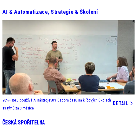
AI & Automatizace, Strategie & Školení
90%+
R&D používá AI nástroje
50%
úspora času na klíčových úkolech
DETAIL
13
týmů za 3 měsíce
AI a OpenAPI školení pro enterprise IT
Česká spořitelna