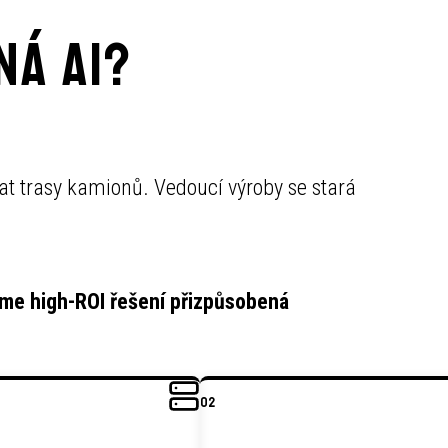
ná AI?
ovat trasy kamionů. Vedoucí výroby se stará
me high-ROI řešení přizpůsobená
02