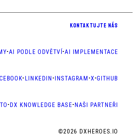
KONTAKTUJTE NÁS
-
-
RMY
AI PODLE ODVĚTVÍ
AI IMPLEMENTACE
-
-
-
-
ACEBOOK
LINKEDIN
INSTAGRAM
X
GITHUB
-
-
STO
DX KNOWLEDGE BASE
NAŠI PARTNEŘI
©
2026 DXHEROES.IO