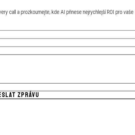
overy call a prozkoumejte, kde AI přinese nejrychlejší ROI pro vaše
ESLAT ZPRÁVU