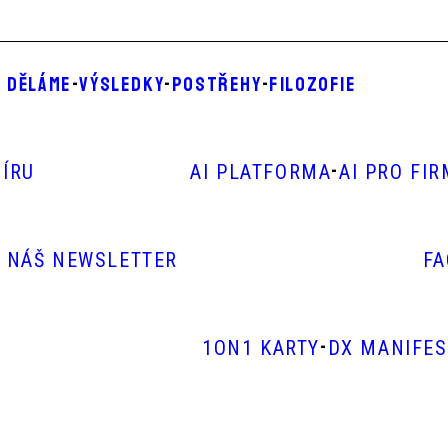
 DĚLÁME
-
VÝSLEDKY
-
POSTŘEHY
-
FILOZOFIE
-
ÍRU
AI PLATFORMA
AI PRO FI
E NÁŠ NEWSLETTER
F
-
1ON1 KARTY
DX MANIFE