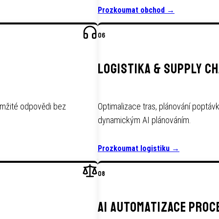
Prozkoumat obchod
→
06
LOGISTIKA & SUPPLY CH
kamžité odpovědi bez
Optimalizace tras, plánování poptávk
dynamickým AI plánováním.
Prozkoumat logistiku
→
08
AI AUTOMATIZACE PROC