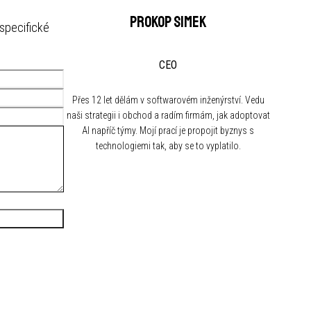
Prokop Simek
 specifické
CEO
Přes 12 let dělám v softwarovém inženýrství. Vedu
naši strategii i obchod a radím firmám, jak adoptovat
AI napříč týmy. Mojí prací je propojit byznys s
technologiemi tak, aby se to vyplatilo.