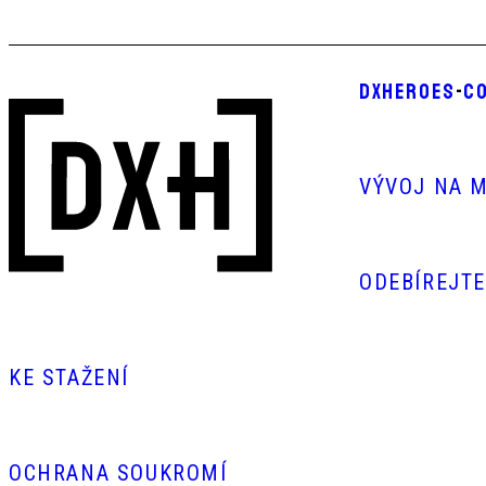
DXHEROES
-
CO
VÝVOJ NA M
ODEBÍREJT
KE STAŽENÍ
OCHRANA SOUKROMÍ