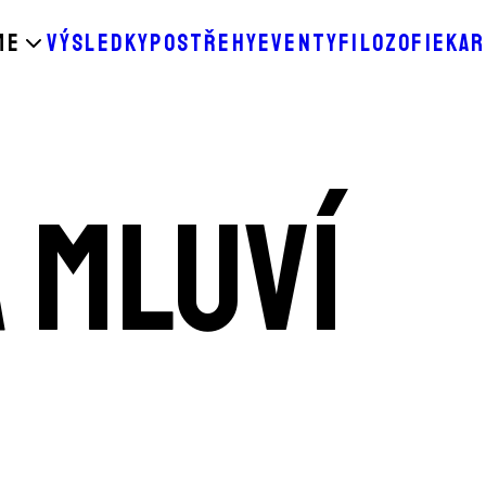
ME
VÝSLEDKY
POSTŘEHY
EVENTY
FILOZOFIE
KAR
á mluví