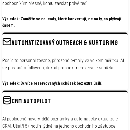
obchodníkům přesně, komu zavolat právě teď.
Výsledek: Zaměřte se na leady, které konvertují, ne na ty, co plýtvají
časem.
AUTOMATIZOVANÝ OUTREACH & NURTURING
Posílejte personalizované, přirozené e-maily ve velkém měřítku. AI
se postará o follow-up, dokud prospekt nerezervuje schůzku.
Výsledek: 3x více rezervovaných schůzek bez extra úsilí.
CRM AUTOPILOT
AI poslouchá hovory, dělá poznámky a automaticky aktualizuje
CRM. Ušetří 5+ hodin týdně na jednoho obchodního zástupce.