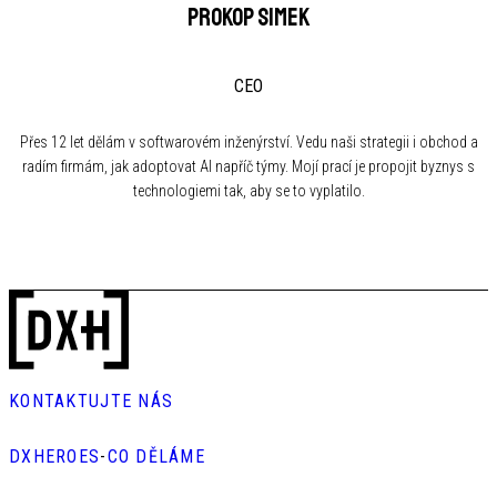
Prokop Simek
CEO
Přes 12 let dělám v softwarovém inženýrství. Vedu naši strategii i obchod a
radím firmám, jak adoptovat AI napříč týmy. Mojí prací je propojit byznys s
technologiemi tak, aby se to vyplatilo.
KONTAKTUJTE NÁS
DXHEROES
-
CO DĚLÁME