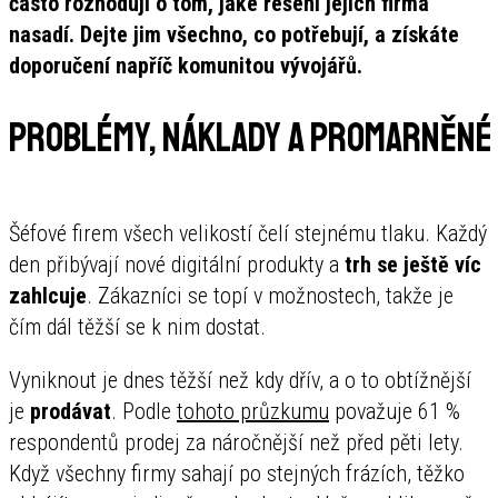
často rozhodují o tom, jaké řešení jejich firma
nasadí. Dejte jim všechno, co potřebují, a získáte
doporučení napříč komunitou vývojářů.
Problémy, náklady a promarněné 
Šéfové firem všech velikostí čelí stejnému tlaku. Každý
den přibývají nové digitální produkty a
trh se ještě víc
zahlcuje
. Zákazníci se topí v možnostech, takže je
čím dál těžší se k nim dostat.
Vyniknout je dnes těžší než kdy dřív, a o to obtížnější
je
prodávat
. Podle
tohoto průzkumu
považuje 61 %
respondentů prodej za náročnější než před pěti lety.
Když všechny firmy sahají po stejných frázích, těžko