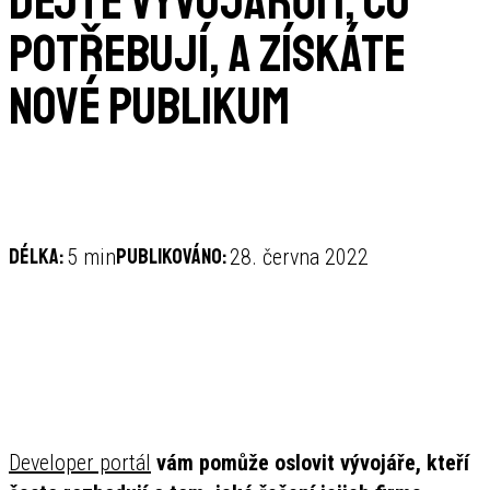
Dejte vývojářům, co
potřebují, a získáte
nové publikum
Délka:
Publikováno:
5 min
28. června 2022
Developer portál
vám pomůže oslovit vývojáře, kteří