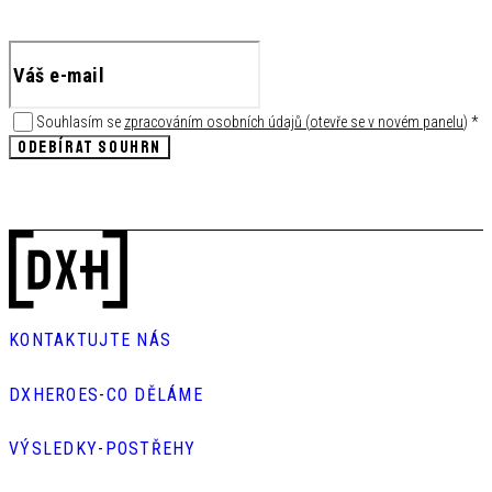
Souhlasím se
zpracováním osobních údajů
(
otevře se v novém panelu
)
*
ODEBÍRAT SOUHRN
KONTAKTUJTE NÁS
DXHEROES
-
CO DĚLÁME
VÝSLEDKY
-
POSTŘEHY