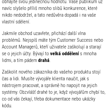
obhájíte svou jedinečnou hodnotu. Vaše publikum už
navíc slyšelo příliš mnoho slibů konkurence, které
nikdo nedodržel, a tato nedůvěra dopadá i na vaše
vlastní sdělení.
Jakmile obchod uzavřete, přichází další vlna
problémů. Nejspíš máte tým Customer Success nebo
Account Managerů, kteří uživatele zaškolují a starají
se o jejich účty. Bývají to
velká oddělení
s mnoha
lidmi, a tím pádem
drahá
.
Zaškolit nového zákazníka do vašeho produktu stojí
čas a lidi. Musíte vývojáře klienta naučit, jak s
nástrojem pracovat, a správně ho napojit na jejich
systémy. Obzvlášť drahé to je, když vývojářům chybí to,
co od vás čekají, třeba dokumentace nebo ukázky
kódu.