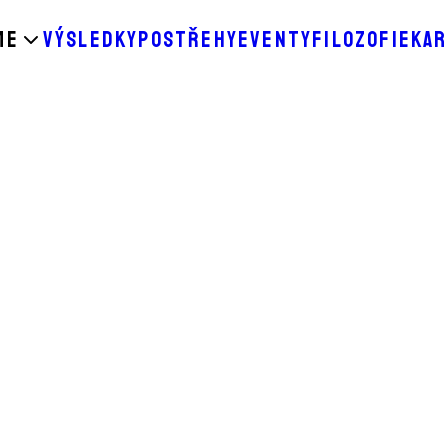
ME
VÝSLEDKY
POSTŘEHY
EVENTY
FILOZOFIE
KAR