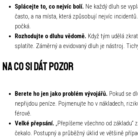
Splácejte to, co nejvíc bolí.
Ne každý dluh se vypl
často, a na místa, která způsobují nejvíc incident
počká.
Rozhodujte o dluhu vědomě.
Když tým udělá zkratk
splatíte. Záměrný a evidovaný dluh je nástroj. Tichý
Na co si dát pozor
Berete ho jen jako problém vývojářů.
Pokud se dlu
nepřijdou peníze. Pojmenujte ho v nákladech, rizik
férově.
Velké přepsání.
„Přepíšeme všechno od základu“ zní
čekalo. Postupný a průběžný úklid ve většině příp