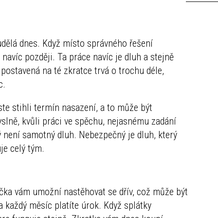
udělá dnes. Když místo správného řešení
 navíc později. Ta práce navíc je dluh a stejně
 postavená na té zkratce trvá o trochu déle,
c.
te stihli termín nasazení, a to může být
lně, kvůli práci ve spěchu, nejasnému zadání
 není samotný dluh. Nebezpečný je dluh, který
je celý tým.
jčka vám umožní nastěhovat se dřív, což může být
a každý měsíc platíte úrok. Když splátky