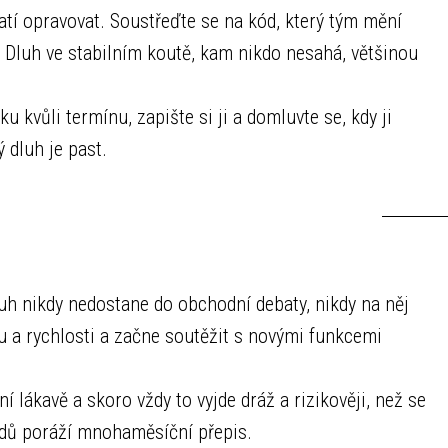
atí opravovat. Soustřeďte se na kód, který tým mění
ů. Dluh ve stabilním koutě, kam nikdo nesahá, většinou
u kvůli termínu, zapište si ji a domluvte se, kdy ji
 dluh je past.
h nikdy nedostane do obchodní debaty, nikdy na něj
u a rychlosti a začne soutěžit s novými funkcemi
 lákavě a skoro vždy to vyjde dráž a rizikověji, než se
adů poráží mnohaměsíční přepis.