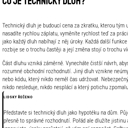
Co je technický dluh?
Technický dluh je budoucí cena za zkratku, kterou tým 
nasadíte rychlou záplatu, vyměníte rychlost teď za práci
jako každý dluh nabíhají z něj úroky. Každá další funkce
rozbije se o trochu častěji a její změna stojí o trochu ví
Část dluhu vzniká záměrně. Vynecháte čistší návrh, abys
rozumné obchodní rozhodnutí. Jiný dluh vznikne neúmys
nebo kódu, který nikdo neměl čas udržovat. Nebezpečný
nikdo nesleduje, nikdo nesplácí a který potichu zpomalu
LIDSKY ŘEČENO
Představte si technický dluh jako hypotéku na dům. Pů
přesně to správné rozhodnutí. Pořád ale dlužíte jistinu 