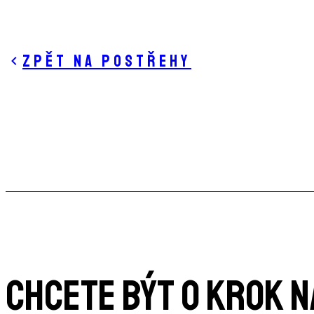
Zpět na postřehy
CHCETE BÝT O KROK 