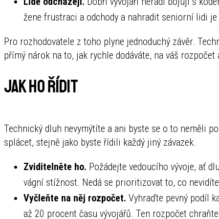
Lidé odcházejí.
Dobří vývojáři neradi bojují s kó
žene frustraci a odchody a nahradit seniorní lidi je
Pro rozhodovatele z toho plyne jednoduchý závěr. Techni
přímý nárok na to, jak rychle dodáváte, na váš rozpočet
Jak ho řídit
Technický dluh nevymýtíte a ani byste se o to neměli pok
splácet, stejně jako byste řídili každý jiný závazek.
Zviditelněte ho.
Požádejte vedoucího vývoje, ať dlu
vágní stížnost. Nedá se prioritizovat to, co nevidíte
Vyčleňte na něj rozpočet.
Vyhraďte pevný podíl ka
až 20 procent času vývojářů. Ten rozpočet chraňte s