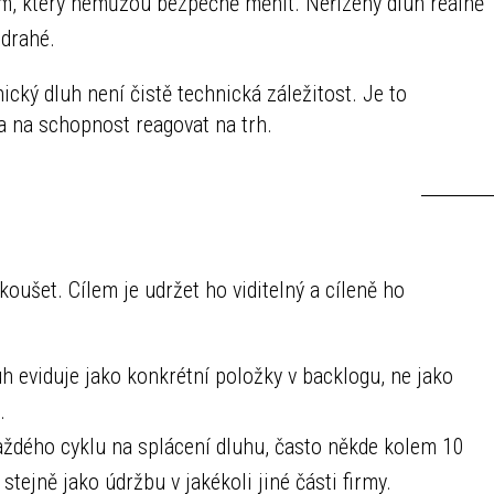
dem, který nemůžou bezpečně měnit. Neřízený dluh reálně
 drahé.
cký dluh není čistě technická záležitost. Je to
 a na schopnost reagovat na trh.
oušet. Cílem je udržet ho viditelný a cíleně ho
h eviduje jako konkrétní položky v backlogu, ne jako
.
ždého cyklu na splácení dluhu, často někde kolem 10
tejně jako údržbu v jakékoli jiné části firmy.