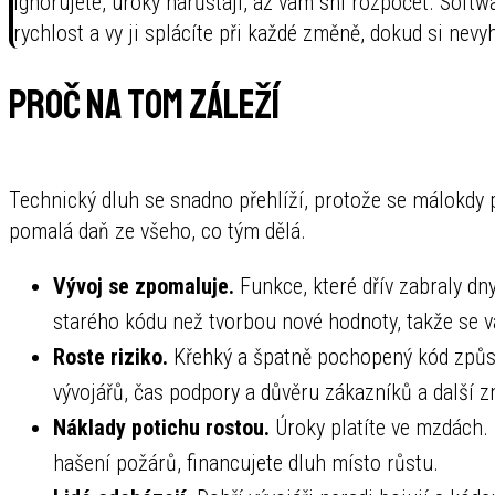
ignorujete, úroky narůstají, až vám sní rozpočet. Soft
rychlost a vy ji splácíte při každé změně, dokud si nevyh
Proč na tom záleží
Technický dluh se snadno přehlíží, protože se málokdy 
pomalá daň ze všeho, co tým dělá.
Vývoj se zpomaluje.
Funkce, které dřív zabraly dn
starého kódu než tvorbou nové hodnoty, takže se v
Roste riziko.
Křehký a špatně pochopený kód způsob
vývojářů, čas podpory a důvěru zákazníků a další z
Náklady potichu rostou.
Úroky platíte ve mzdách. 
hašení požárů, financujete dluh místo růstu.