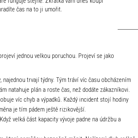
ware funguje stejně. Zkratka vám dnes koupí
radíte čas na to ji umořit.
projeví jednou velkou poruchou. Projeví se jako
y, najednou trvají týdny. Tým tráví víc času obcházením
ám natahuje plán a roste čas, než dodáte zákazníkovi.
uje víc chyb a výpadků. Každý incident stojí hodiny
měna je tím pádem ještě rizikovější.
Když velká část kapacity vývoje padne na údržbu a