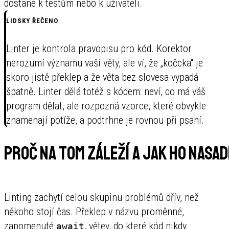
dostane k testům nebo k uživateli.
LIDSKY ŘEČENO
Linter je kontrola pravopisu pro kód. Korektor
nerozumí významu vaší věty, ale ví, že „kočcka“ je
skoro jistě překlep a že věta bez slovesa vypadá
špatně. Linter dělá totéž s kódem: neví, co má váš
program dělat, ale rozpozná vzorce, které obvykle
znamenají potíže, a podtrhne je rovnou při psaní.
Proč na tom záleží a jak ho nasad
Linting zachytí celou skupinu problémů dřív, než
někoho stojí čas. Překlep v názvu proměnné,
zapomenuté
, větev, do které kód nikdy
await