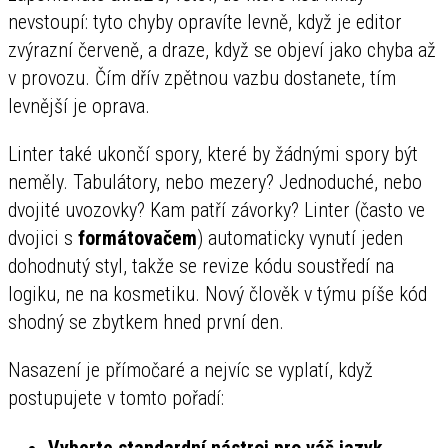
nevstoupí: tyto chyby opravíte levně, když je editor
zvýrazní červeně, a draze, když se objeví jako chyba až
v provozu. Čím dřív zpětnou vazbu dostanete, tím
levnější je oprava.
Linter také ukončí spory, které by žádnými spory být
neměly. Tabulátory, nebo mezery? Jednoduché, nebo
dvojité uvozovky? Kam patří závorky? Linter (často ve
dvojici s
formátovačem
) automaticky vynutí jeden
dohodnutý styl, takže se revize kódu soustředí na
logiku, ne na kosmetiku. Nový člověk v týmu píše kód
shodný se zbytkem hned první den.
Nasazení je přímočaré a nejvíc se vyplatí, když
postupujete v tomto pořadí:
Vyberte standardní nástroj pro váš jazyk.