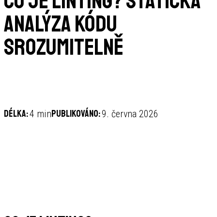
Co je linting? Statická
analýza kódu
srozumitelně
Délka:
Publikováno:
4 min
9. června 2026