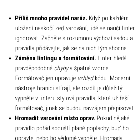
Příliš mnoho pravidel naráz.
Když po každém
uložení naskočí zeď varování, lidé se naučí linter
ignorovat. Začněte s rozumnou výchozí sadou a
pravidla přidávejte, jak se na nich tým shodne.
Záměna lintingu a formátování.
Linter hledá
pravděpodobné
chyby
a špatné vzorce.
Formátovač jen upravuje
vzhled
kódu. Moderní
nástroje hranici stírají, ale rozdíl je důležitý:
vypněte v linteru stylová pravidla, která už řeší
formátovač, jinak se budou navzájem přepisovat.
Hromadit varování místo oprav.
Pokud nějaké
pravidlo pořád spouští plané poplachy, buď ho
opravte, nebo ho vědomě vypněte. Hromada