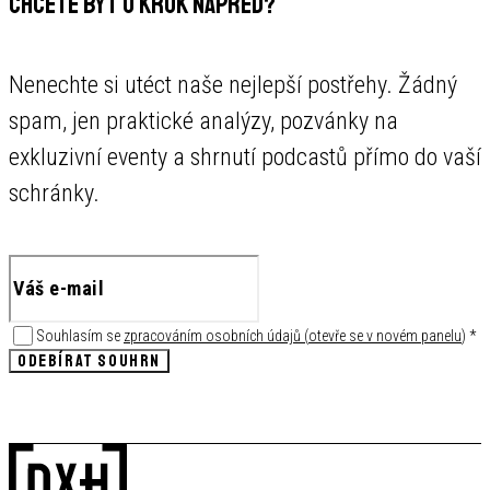
CHCETE BÝT O KROK NAPŘED?
Nenechte si utéct naše nejlepší postřehy. Žádný
spam, jen praktické analýzy, pozvánky na
exkluzivní eventy a shrnutí podcastů přímo do vaší
schránky.
Souhlasím se
zpracováním osobních údajů
(
otevře se v novém panelu
)
*
ODEBÍRAT SOUHRN