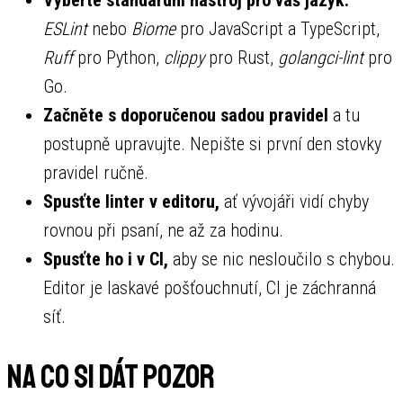
ESLint
nebo
Biome
pro JavaScript a TypeScript,
Ruff
pro Python,
clippy
pro Rust,
golangci-lint
pro
Go.
Začněte s doporučenou sadou pravidel
a tu
postupně upravujte. Nepište si první den stovky
pravidel ručně.
Spusťte linter v editoru,
ať vývojáři vidí chyby
rovnou při psaní, ne až za hodinu.
Spusťte ho i v CI,
aby se nic nesloučilo s chybou.
Editor je laskavé pošťouchnutí, CI je záchranná
síť.
Na co si dát pozor