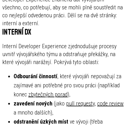
všechno, co potřebují, aby se mohli plně soustředit na
co nejlepší odvedenou práci. Dělí se na dvě stránky:
interní a externí.
Interní DX
Interní Developer Experience zjednodušuje procesy
uvnitř vývojářského týmu a odstraňuje překážky, na
které vývojáři narážejí. Pokrývá tyto oblasti:
Odbourání činností
, které vývojáři nepovažují za
zajímavé ani potřebné pro svou práci (například
konec
zbytečných porad
),
zavedení nových
(jako
pull requesty
,
code review
a mnoho dalších),
odstranění úzkých míst
ve vývoji (třeba