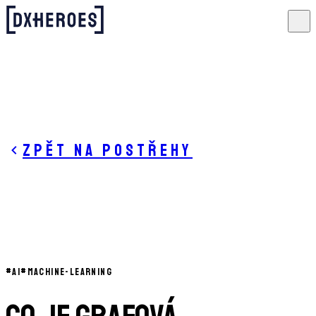
Zpět na postřehy
#
AI
#
MACHINE-LEARNING