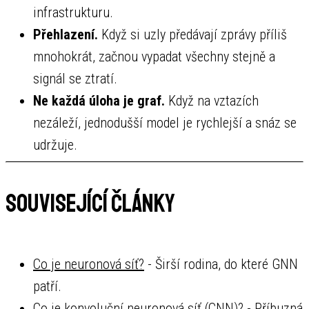
infrastrukturu.
Přehlazení.
Když si uzly předávají zprávy příliš
mnohokrát, začnou vypadat všechny stejně a
signál se ztratí.
Ne každá úloha je graf.
Když na vztazích
nezáleží, jednodušší model je rychlejší a snáz se
udržuje.
Související články
Co je neuronová síť?
- Širší rodina, do které GNN
patří.
Co je konvoluční neuronová síť (CNN)?
- Příbuzná