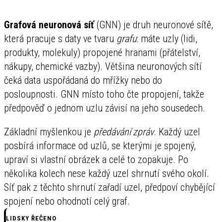
Grafová neuronová síť
(GNN) je druh neuronové sítě,
která pracuje s daty ve tvaru
grafu
: máte uzly (lidi,
produkty, molekuly) propojené hranami (přátelství,
nákupy, chemické vazby). Většina neuronových sítí
čeká data uspořádaná do mřížky nebo do
posloupnosti. GNN místo toho čte propojení, takže
předpověď o jednom uzlu závisí na jeho sousedech.
Základní myšlenkou je
předávání zpráv
. Každý uzel
posbírá informace od uzlů, se kterými je spojený,
upraví si vlastní obrázek a celé to zopakuje. Po
několika kolech nese každý uzel shrnutí svého okolí.
Síť pak z těchto shrnutí zařadí uzel, předpoví chybějící
spojení nebo ohodnotí celý graf.
LIDSKY ŘEČENO