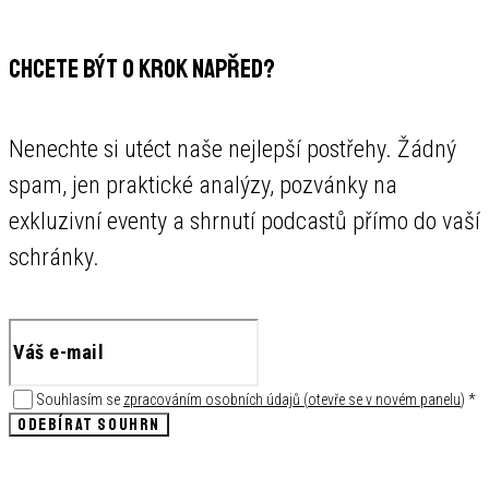
CHCETE BÝT O KROK NAPŘED?
Nenechte si utéct naše nejlepší postřehy. Žádný
spam, jen praktické analýzy, pozvánky na
exkluzivní eventy a shrnutí podcastů přímo do vaší
schránky.
Souhlasím se
zpracováním osobních údajů
(
otevře se v novém panelu
)
*
ODEBÍRAT SOUHRN