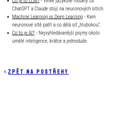
Co je to LLM?
- Velké jazykové modely za
ChatGPT a Claude stojí na neuronových sítích.
Machine Learning vs Deep Learning
- Kam
neuronové sítě patří a co dělá síť „hlubokou“.
Co to je AI?
- Nejvyhledávanější pojmy okolo
umělé inteligence, krátce a jednoduše.
Zpět na postřehy