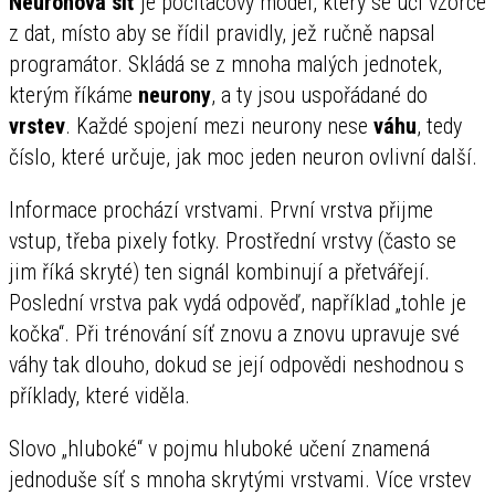
Neuronová síť
je počítačový model, který se učí vzorce
z dat, místo aby se řídil pravidly, jež ručně napsal
programátor. Skládá se z mnoha malých jednotek,
kterým říkáme
neurony
, a ty jsou uspořádané do
vrstev
. Každé spojení mezi neurony nese
váhu
, tedy
číslo, které určuje, jak moc jeden neuron ovlivní další.
Informace prochází vrstvami. První vrstva přijme
vstup, třeba pixely fotky. Prostřední vrstvy (často se
jim říká skryté) ten signál kombinují a přetvářejí.
Poslední vrstva pak vydá odpověď, například „tohle je
kočka“. Při trénování síť znovu a znovu upravuje své
váhy tak dlouho, dokud se její odpovědi neshodnou s
příklady, které viděla.
Slovo „hluboké“ v pojmu hluboké učení znamená
jednoduše síť s mnoha skrytými vrstvami. Více vrstev