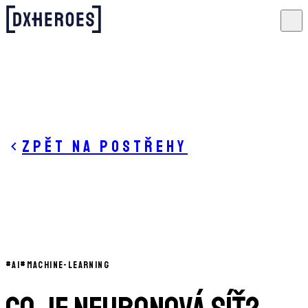
Zpět na postřehy
#
AI
#
MACHINE-LEARNING