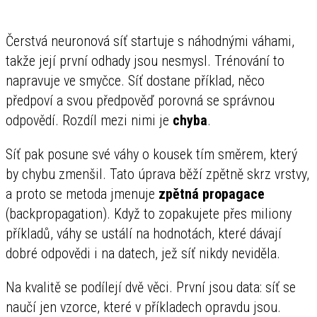
Čerstvá neuronová síť startuje s náhodnými váhami,
takže její první odhady jsou nesmysl. Trénování to
napravuje ve smyčce. Síť dostane příklad, něco
předpoví a svou předpověď porovná se správnou
odpovědí. Rozdíl mezi nimi je
chyba
.
Síť pak posune své váhy o kousek tím směrem, který
by chybu zmenšil. Tato úprava běží zpětně skrz vrstvy,
a proto se metoda jmenuje
zpětná propagace
(backpropagation). Když to zopakujete přes miliony
příkladů, váhy se ustálí na hodnotách, které dávají
dobré odpovědi i na datech, jež síť nikdy neviděla.
Na kvalitě se podílejí dvě věci. První jsou data: síť se
naučí jen vzorce, které v příkladech opravdu jsou.