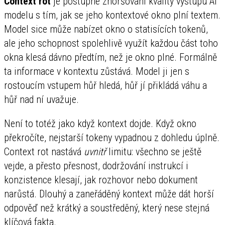
Context rot
je postupné zhoršování kvality výstupu AI
modelu s tím, jak se jeho kontextové okno plní textem.
Model sice může nabízet okno o statisících tokenů,
ale jeho schopnost spolehlivě využít každou část toho
okna klesá dávno předtím, než je okno plné. Formálně
ta informace v kontextu zůstává. Model ji jen s
rostoucím vstupem hůř hledá, hůř jí přikládá váhu a
hůř nad ní uvažuje.
Není to totéž jako když kontext dojde. Když okno
překročíte, nejstarší tokeny vypadnou z dohledu úplně.
Context rot nastává
uvnitř
limitu: všechno se ještě
vejde, a přesto přesnost, dodržování instrukcí i
konzistence klesají, jak rozhovor nebo dokument
narůstá. Dlouhý a zaneřáděný kontext může dát horší
odpověď než krátký a soustředěný, který nese stejná
klíčová fakta.