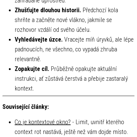
zahrabané uprostřed.
Zhušťujte dlouhou historii.
Předchozí kola
shrňte a začněte nové vlákno, jakmile se
rozhovor vzdálí od svého účelu.
Vyhledávejte úzce.
Vracejte míň úryvků, ale lépe
padnoucích, ne všechno, co vypadá zhruba
relevantně.
Zopakujte cíl.
Průběžně opakujte aktuální
instrukci, ať zůstává čerstvá a přebije zastaralý
kontext.
Související články:
Co je kontextové okno?
- Limit, uvnitř kterého
context rot nastává, ještě než vám dojde místo.