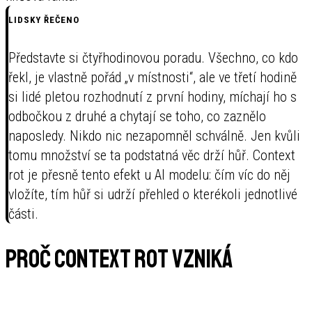
LIDSKY ŘEČENO
Představte si čtyřhodinovou poradu. Všechno, co kdo
řekl, je vlastně pořád „v místnosti“, ale ve třetí hodině
si lidé pletou rozhodnutí z první hodiny, míchají ho s
odbočkou z druhé a chytají se toho, co zaznělo
naposledy. Nikdo nic nezapomněl schválně. Jen kvůli
tomu množství se ta podstatná věc drží hůř. Context
rot je přesně tento efekt u AI modelu: čím víc do něj
vložíte, tím hůř si udrží přehled o kterékoli jednotlivé
části.
Proč context rot vzniká