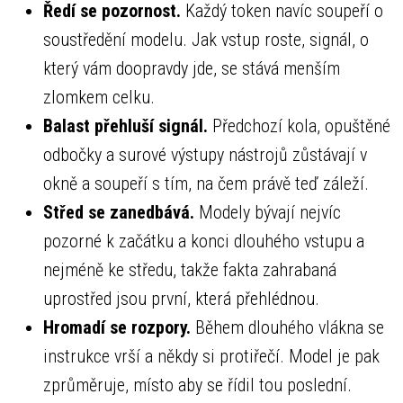
Ředí se pozornost.
Každý token navíc soupeří o
soustředění modelu. Jak vstup roste, signál, o
který vám doopravdy jde, se stává menším
zlomkem celku.
Balast přehluší signál.
Předchozí kola, opuštěné
odbočky a surové výstupy nástrojů zůstávají v
okně a soupeří s tím, na čem právě teď záleží.
Střed se zanedbává.
Modely bývají nejvíc
pozorné k začátku a konci dlouhého vstupu a
nejméně ke středu, takže fakta zahrabaná
uprostřed jsou první, která přehlédnou.
Hromadí se rozpory.
Během dlouhého vlákna se
instrukce vrší a někdy si protiřečí. Model je pak
zprůměruje, místo aby se řídil tou poslední.