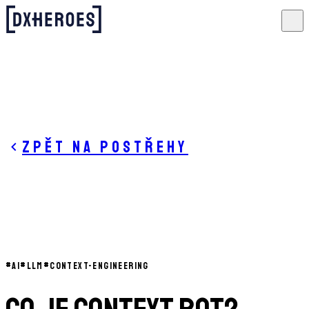
Zpět na postřehy
#
AI
#
LLM
#
CONTEXT-ENGINEERING