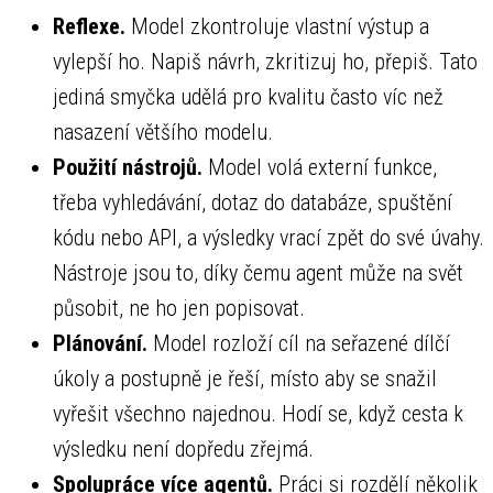
Reflexe.
Model zkontroluje vlastní výstup a
vylepší ho. Napiš návrh, zkritizuj ho, přepiš. Tato
jediná smyčka udělá pro kvalitu často víc než
nasazení většího modelu.
Použití nástrojů.
Model volá externí funkce,
třeba vyhledávání, dotaz do databáze, spuštění
kódu nebo API, a výsledky vrací zpět do své úvahy.
Nástroje jsou to, díky čemu agent může na svět
působit, ne ho jen popisovat.
Plánování.
Model rozloží cíl na seřazené dílčí
úkoly a postupně je řeší, místo aby se snažil
vyřešit všechno najednou. Hodí se, když cesta k
výsledku není dopředu zřejmá.
Spolupráce více agentů.
Práci si rozdělí několik