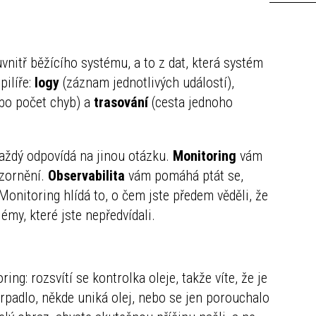
vnitř běžícího systému, a to z dat, která systém
pilíře:
logy
(záznam jednotlivých událostí),
ebo počet chyb) a
trasování
(cesta jednoho
každý odpovídá na jinou otázku.
Monitoring
vám
ozornění.
Observabilita
vám pomáhá ptát se,
 Monitoring hlídá to, o čem jste předem věděli, že
émy, které jste nepředvídali.
ng: rozsvítí se kontrolka oleje, takže víte, že je
rpadlo, někde uniká olej, nebo se jen porouchalo