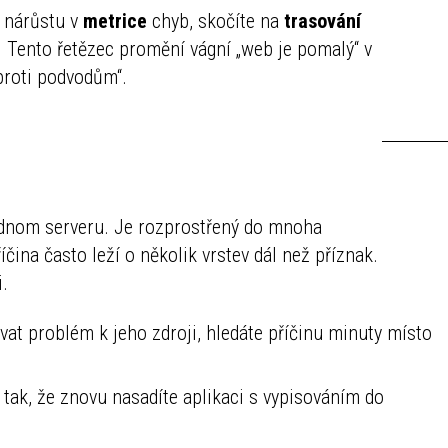
i nárůstu v
metrice
chyb, skočíte na
trasování
. Tento řetězec promění vágní „web je pomalý“ v
proti podvodům“.
ednom serveru. Je rozprostřený do mnoha
íčina často leží o několik vrstev dál než příznak.
i.
at problém k jeho zdroji, hledáte příčinu minuty místo
 tak, že znovu nasadíte aplikaci s vypisováním do