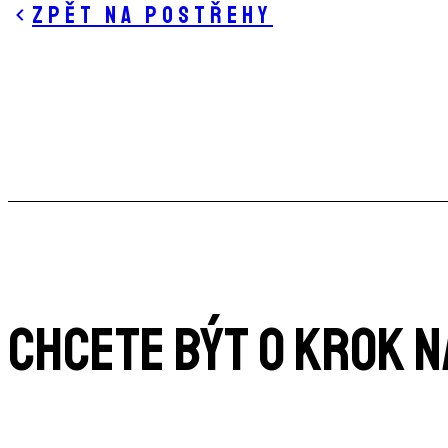
Zpět na postřehy
CHCETE BÝT O KROK 