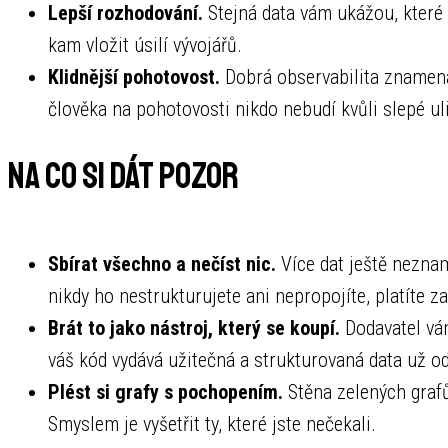
Lepší rozhodování.
Stejná data vám ukážou, které 
kam vložit úsilí vývojářů.
Klidnější pohotovost.
Dobrá observabilita znamená
člověka na pohotovosti nikdo nebudí kvůli slepé ul
Na co si dát pozor
Sbírat všechno a nečíst nic.
Více dat ještě nezname
nikdy ho nestrukturujete ani nepropojíte, platíte z
Brát to jako nástroj, který se koupí.
Dodavatel vám
váš kód vydává užitečná a strukturovaná data už o
Plést si grafy s pochopením.
Stěna zelených grafů 
Smyslem je vyšetřit ty, které jste nečekali.