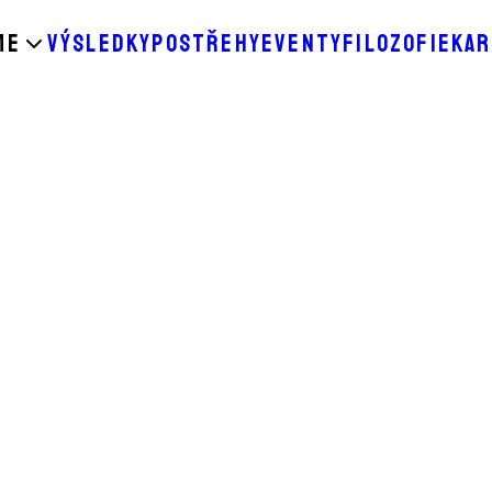
ME
VÝSLEDKY
POSTŘEHY
EVENTY
FILOZOFIE
KAR