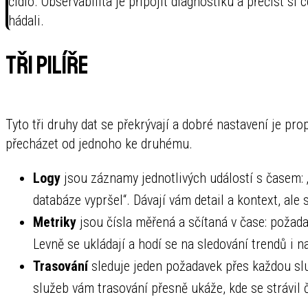
čidlo. Observabilita je připojit diagnostiku a přečíst si
hádali.
Tři pilíře
Tyto tři druhy dat se překrývají a dobré nastavení je pro
přecházet od jednoho ke druhému.
Logy
jsou záznamy jednotlivých událostí s časem: „už
databáze vypršel“. Dávají vám detail a kontext, al
Metriky
jsou čísla měřená a sčítaná v čase: požada
Levně se ukládají a hodí se na sledování trendů i 
Trasování
sleduje jeden požadavek přes každou sl
služeb vám trasování přesně ukáže, kde se strávil 