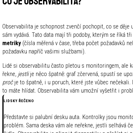
Co je observabilita?
Observabilita je schopnost zvenčí pochopit, co se děje u
sám vydává. Tato data mají tři podoby, kterým se říká tři 
metriky
(čísla měřená v čase, třeba počet požadavků n
požadavku napříč vašimi službami).
Lidé si observabilitu často pletou s monitoringem, ale 
řekne,
jestli
je něco špatně: graf zčervená, spustí se up
proč
je to špatně, i u poruch, které jste vůbec nečekali.
to máte hlídat. Observabilita vám umožní vyšetřit i probl
LIDSKY ŘEČENO
Představte si palubní desku auta. Kontrolky jsou monitori
problém. Sama deska vám ale neřekne, jestli selhává če