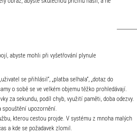
 celý obraz, abyste skutečnou příčinu našli, a ne
pojí, abyste mohli při vyšetřování plynule
ivatel se přihlásil“, „platba selhala“, „dotaz do
e samy o sobě se ve velkém objemu těžko prohledávají.
vky za sekundu, podíl chyb, využití paměti, doba odezvy.
na spouštění upozornění.
užbu, kterou cestou projde. V systému z mnoha malých
čas a kde se požadavek zlomil.