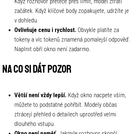
Když rozhovor přeteče přes limit, model ztratí
začátek. Když klíčové body zopakujete, udržíte je
v dohledu.
Ovlivňuje cenu i rychlost.
Obvykle platíte za
tokeny a víc tokenů znamená pomalejší odpověď.
Naplnit obří okno není zadarmo.
Na co si dát pozor
Větší není vždy lepší.
Když okno nacpete vším,
můžete to podstatné pohřbít. Modely občas
ztrácejí přehled o detailech uprostřed velmi
dlouhého vstupu.
Okno není paměť.
Jakmile rozhovor skončí,