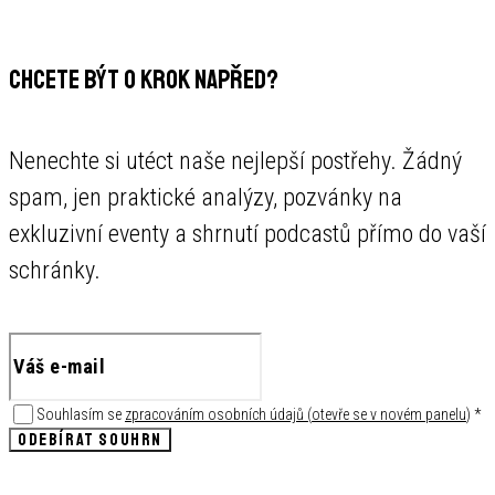
CHCETE BÝT O KROK NAPŘED?
Nenechte si utéct naše nejlepší postřehy. Žádný
spam, jen praktické analýzy, pozvánky na
exkluzivní eventy a shrnutí podcastů přímo do vaší
schránky.
Souhlasím se
zpracováním osobních údajů
(
otevře se v novém panelu
)
*
ODEBÍRAT SOUHRN