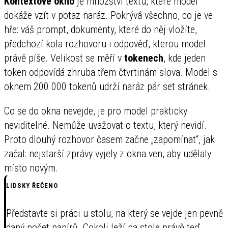
Kontextové okno
je množství textu, které model
dokáže vzít v potaz naráz. Pokrývá všechno, co je ve
hře: váš prompt, dokumenty, které do něj vložíte,
předchozí kola rozhovoru i odpověď, kterou model
právě píše. Velikost se měří v
tokenech
, kde jeden
token odpovídá zhruba třem čtvrtinám slova. Model s
oknem 200 000 tokenů udrží naráz pár set stránek.
Co se do okna nevejde, je pro model prakticky
neviditelné. Nemůže uvažovat o textu, který nevidí.
Proto dlouhý rozhovor časem začne „zapomínat“, jak
začal: nejstarší zprávy vyjely z okna ven, aby udělaly
místo novým.
LIDSKY ŘEČENO
Představte si práci u stolu, na který se vejde jen pevně
daný počet papírů. Cokoli leží na stole právě teď,