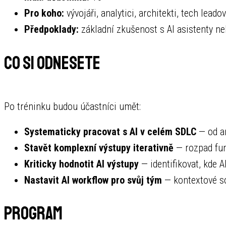
Pro koho:
vývojáři, analytici, architekti, tech leado
Předpoklady:
základní zkušenost s AI asistenty ne
Co si odnesete
Po tréninku budou účastníci umět:
Systematicky pracovat s AI v celém SDLC
— od an
Stavět komplexní výstupy iterativně
— rozpad funk
Kriticky hodnotit AI výstupy
— identifikovat, kde 
Nastavit AI workflow pro svůj tým
— kontextové so
Program