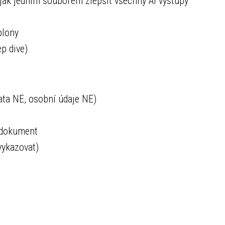
ak jedním souborem zlepšit všechny AI výstupy
blony
p dive)
ata NE, osobní údaje NE)
ý dokument
vykazovat)