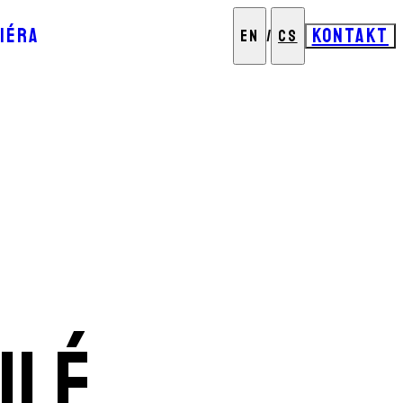
IÉRA
KONTAKT
EN
/
CS
ilé