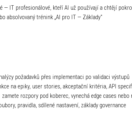
vé — IT profesionálové, kteří AI už používají a chtějí pokro
bo absolvovaný trénink „AI pro IT — Základy"
alýzy požadavků přes implementaci po validaci výstupů
ce na epiky, user stories, akceptační kritéria, API speci
AI zamete rozpory pod koberec, vynechá edge cases nebo 
ubory, pravidla, sdílené nastavení, základy governance