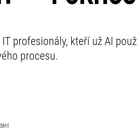
T profesionály, kteří už AI použív
vého procesu.
dání