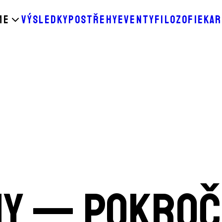
ME
VÝSLEDKY
POSTŘEHY
EVENTY
FILOZOFIE
KAR
ýmy — Pokroč