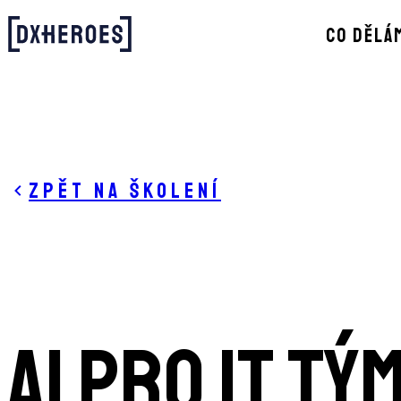
CO DĚLÁ
Zpět na školení
AI pro IT t