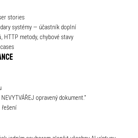
er stories
ndary systémy — účastník doplní
ů, HTTP metody, chybové stavy
 cases
ance
u
y. NEVYTVÁŘEJ opravený dokument."
 řešení