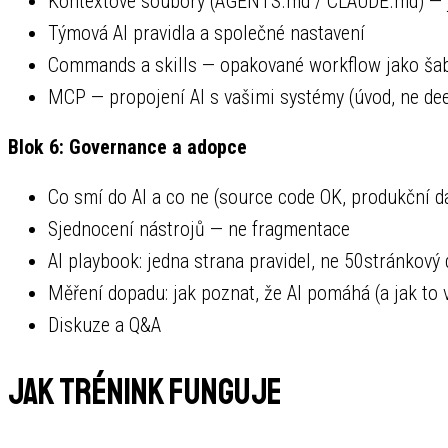
Kontextové soubory (AGENTS.md / CLAUDE.md) — j
Týmová AI pravidla a společné nastavení
Commands a skills — opakované workflow jako ša
MCP — propojení AI s vašimi systémy (úvod, ne dee
Blok 6: Governance a adopce
Co smí do AI a co ne (source code OK, produkční d
Sjednocení nástrojů — ne fragmentace
AI playbook: jedna strana pravidel, ne 50stránkov
Měření dopadu: jak poznat, že AI pomáhá (a jak to 
Diskuze a Q&A
Jak trénink funguje