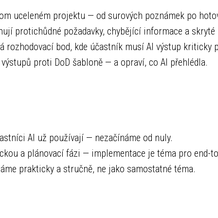
dnom uceleném projektu — od surových poznámek po hotov
ují protichůdné požadavky, chybějící informace a skryté 
 rozhodovací bod, kde účastník musí AI výstup kriticky p
h výstupů proti DoD šabloně — a opraví, co AI přehlédla.
stníci AI už používají — nezačínáme od nuly.
kou a plánovací fázi — implementace je téma pro end-to
me prakticky a stručně, ne jako samostatné téma.