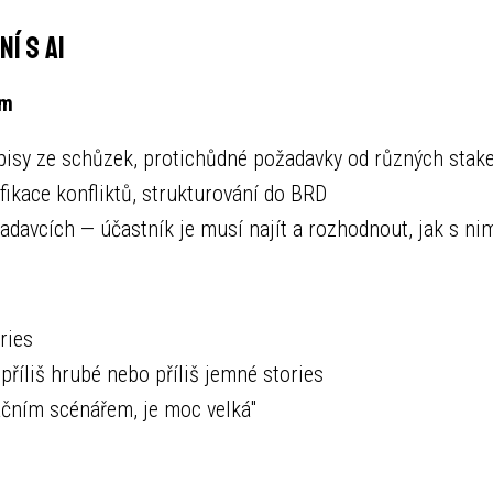
í s AI
ům
ápisy ze schůzek, protichůdné požadavky od různých stak
ifikace konfliktů, strukturování do BRD
adavcích — účastník je musí najít a rozhodnout, jak s nim
ries
příliš hrubé nebo příliš jemné stories
ačním scénářem, je moc velká"