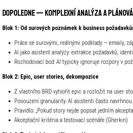
Dopoledne — Komplexní analýza a plánován
Blok 1: Od surových poznámek k business požadavk
Práce se surovými, reálnými podklady — emaily, z
AI jako asistent analýzy: extrakce požadavků, ident
Rozhodovací bod: AI typicky ignoruje rozpory v pož
Blok 2: Epic, user stories, dekompozice
Z vlastního BRD vytvořit epic a rozložit na user sto
Posouzení granularity: AI asistenti často navrhnou 
Pravidlo: „Pokud story nejde popsat jedním akcept
Akceptační kritéria a testovací scénáře (Gherkin)