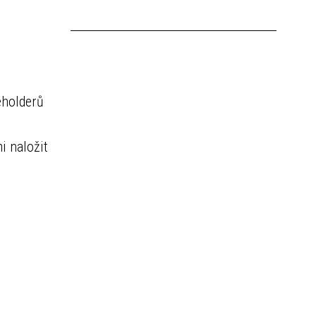
eholderů
i naložit