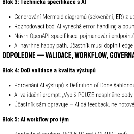
Blok 3: Technická specifikace s AI
Generování Mermaid diagramů (sekvenční, ER) z us
Rozhodovací bod: AI vynechá error handling a bou
Návrh OpenAPI specifikace: pojmenování endpoint
AI navrhne happy path, účastník musí doplnit edge
Odpoledne — Validace, workflow, govern
Blok 4: DoD validace a kvalita výstupů
Porovnání AI výstupů s Definition of Done šablono
AI validační prompt: „Vypiš POUZE nesplněné bod
Účastník sám opravuje — AI dá feedback, ne hotové
Blok 5: AI workflow pro tým