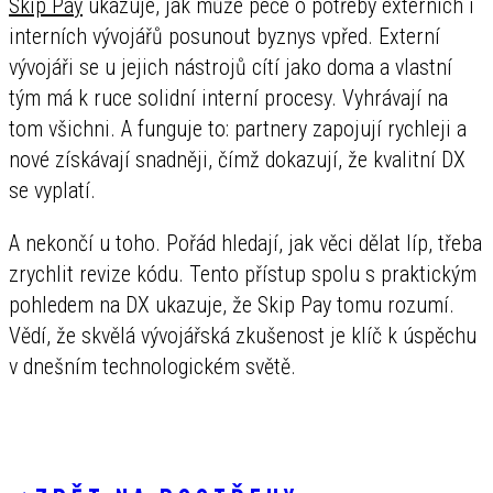
Skip Pay
ukazuje, jak může péče o potřeby externích i
interních vývojářů posunout byznys vpřed. Externí
vývojáři se u jejich nástrojů cítí jako doma a vlastní
tým má k ruce solidní interní procesy. Vyhrávají na
tom všichni. A funguje to: partnery zapojují rychleji a
nové získávají snadněji, čímž dokazují, že kvalitní DX
se vyplatí.
A nekončí u toho. Pořád hledají, jak věci dělat líp, třeba
zrychlit revize kódu. Tento přístup spolu s praktickým
pohledem na DX ukazuje, že Skip Pay tomu rozumí.
Vědí, že skvělá vývojářská zkušenost je klíč k úspěchu
v dnešním technologickém světě.