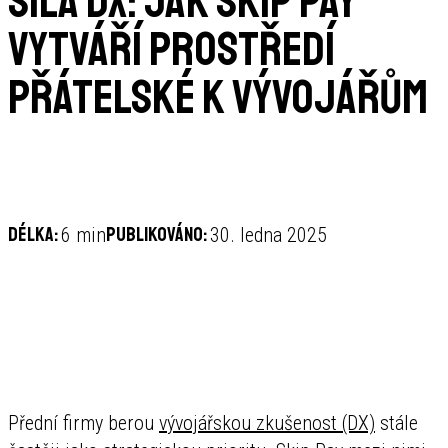
Síla DX: Jak Skip Pay
vytváří prostředí
přátelské k vývojářům
Délka:
Publikováno:
6 min
30. ledna 2025
Přední firmy berou
vývojářskou zkušenost (DX)
stále