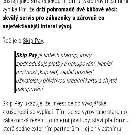
častěji jako strategickou prioritu. Skip Pay mezi nimi
vyniká tím, že
drží pohromadě dvě klíčové věci:
skvělý servis pro zákazníky a zároveň co
nejefektivnější interní vývoj.
Řeč je o
Skip Pay
.
Skip Pay
je fintech startup, který
zjednodušuje platby a nakupování. Nabízí
možnost „kup teď, zaplať později“,
uživatelsky přívětivou kreditní kartu a chytré
nakupování.
Skip Pay ukazuje, že investice do vývojářské
zkušenosti se vyplácí. Tím, že se vyrovnaně starají o
zákaznická řešení i o interní postupy, staví platformu,
která sedne externím partnerům i jejich vlastnímu