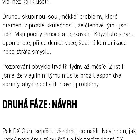
víc, než kolik ušetří.
Druhou skupinou jsou „měkké“ problémy, které
pramení z prosté skutečnosti, že členové týmu jsou
lidé. Mají pocity, emoce a očekávání. Když tuto stranu
opomenete, přijde demotivace, špatná komunikace
nebo ztráta smyslu.
Pozorování obvykle trvá tři týdny až měsíc. Zjistili
jsme, že v agilním týmu musíte prožít aspoň dva
sprinty, abyste odhalili hlavní problémy.
Druhá fáze: návrh
Pak DX Guru sepíšou všechno, co našli. Navrhnou, jak
každý problém v týmu řešit a jak zavést dobré DX