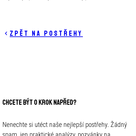
Zpět na postřehy
CHCETE BÝT O KROK NAPŘED?
Nenechte si utéct naše nejlepší postřehy. Žádný
spam, jen praktické analýzy, pozvánky na