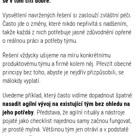
se v tom cítí dobře.
Vysvětlení navržených řešení si zaslouží zvláštní péči.
Často jde o změny, které nikdo nepřivítá s nadšením,
takže každá z nich potřebuje jasné zdůvodnění opřené
o reálnou práci a potřeby týmu.
Řešení vždycky ušijeme na míru konkrétnímu
produktovému týmu a firmě kolem něj. Převzít obecné
principy bez toho, abyste je nejdřív přizpůsobili, se
málokdy vyplatí.
Uvedeme příklad, který často vidíme dopadnout špatně:
nasadit agilní vývoj na existující tým bez ohledu na
jeho potřeby
. Představa, že agilní rituály a nástroje
pojaté jako checklist najednou samy začnou fungovat,
je prostě mylná. Většinou tým jen otráví a v podstatě