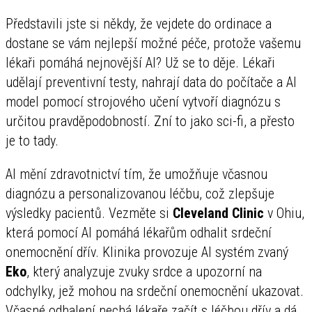
Představili jste si někdy, že vejdete do ordinace a
dostane se vám nejlepší možné péče, protože vašemu
lékaři pomáhá nejnovější AI? Už se to děje. Lékaři
udělají preventivní testy, nahrají data do počítače a AI
model pomocí strojového učení vytvoří diagnózu s
určitou pravděpodobností. Zní to jako sci-fi, a přesto
je to tady.
AI mění zdravotnictví tím, že umožňuje včasnou
diagnózu a personalizovanou léčbu, což zlepšuje
výsledky pacientů. Vezměte si
Cleveland Clinic
v Ohiu,
která pomocí AI pomáhá lékařům odhalit srdeční
onemocnění dřív. Klinika provozuje AI systém zvaný
Eko
, který analyzuje zvuky srdce a upozorní na
odchylky, jež mohou na srdeční onemocnění ukazovat.
Včasné odhalení nechá lékaře začít s léčbou dřív a dá