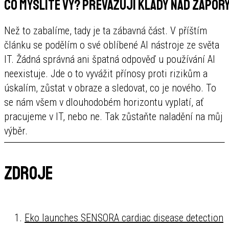
Co myslíte vy? Převažují klady nad zápor
Než to zabalíme, tady je ta zábavná část. V příštím
článku se podělím o své oblíbené AI nástroje ze světa
IT. Žádná správná ani špatná odpověď u používání AI
neexistuje. Jde o to vyvážit přínosy proti rizikům a
úskalím, zůstat v obraze a sledovat, co je nového. To
se nám všem v dlouhodobém horizontu vyplatí, ať
pracujeme v IT, nebo ne. Tak zůstaňte naladění na můj
výběr.
Zdroje
Eko launches SENSORA cardiac disease detection