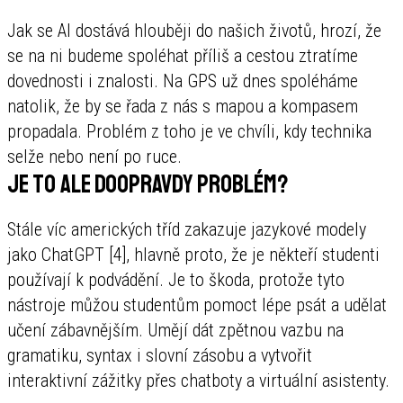
Jak se AI dostává hlouběji do našich životů, hrozí, že
se na ni budeme spoléhat příliš a cestou ztratíme
dovednosti i znalosti. Na GPS už dnes spoléháme
natolik, že by se řada z nás s mapou a kompasem
propadala. Problém z toho je ve chvíli, kdy technika
selže nebo není po ruce.
Je to ale doopravdy problém?
Stále víc amerických tříd zakazuje jazykové modely
jako ChatGPT [4], hlavně proto, že je někteří studenti
používají k podvádění. Je to škoda, protože tyto
nástroje můžou studentům pomoct lépe psát a udělat
učení zábavnějším. Umějí dát zpětnou vazbu na
gramatiku, syntax i slovní zásobu a vytvořit
interaktivní zážitky přes chatboty a virtuální asistenty.