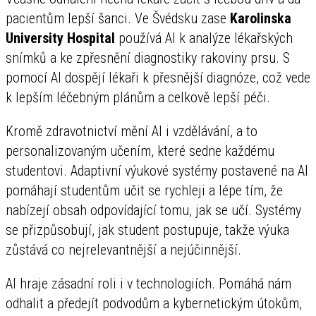
pacientům lepší šanci. Ve Švédsku zase
Karolinska
University Hospital
používá AI k analýze lékařských
snímků a ke zpřesnění diagnostiky rakoviny prsu. S
pomocí AI dospějí lékaři k přesnější diagnóze, což vede
k lepším léčebným plánům a celkově lepší péči.
Kromě zdravotnictví mění AI i vzdělávání, a to
personalizovaným učením, které sedne každému
studentovi. Adaptivní výukové systémy postavené na AI
pomáhají studentům učit se rychleji a lépe tím, že
nabízejí obsah odpovídající tomu, jak se učí. Systémy
se přizpůsobují, jak student postupuje, takže výuka
zůstává co nejrelevantnější a nejúčinnější.
AI hraje zásadní roli i v technologiích. Pomáhá nám
odhalit a předejít podvodům a kybernetickým útokům,