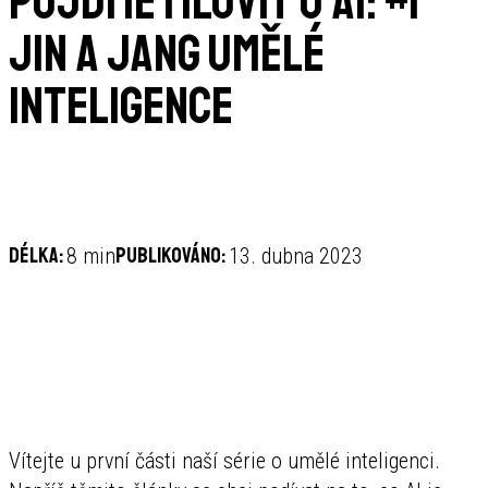
Pojďme mluvit o AI: #1
Jin a jang umělé
inteligence
Délka:
Publikováno:
8 min
13. dubna 2023
Vítejte u první části naší série o umělé inteligenci.