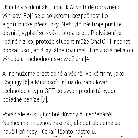
Učitelé a vedení škol mají k AI ve třídě oprávněné
výhrady. Bojí se o soukromí, bezpečnost i o
algoritmické předsudky. Než tyto nástroje pustíte
dovnitř, vyplatí se zvážit pro a proti. Podvádění je
reálné riziko, protože student může ChatGPT nechat
dopsat úkol, aniž by látce rozuměl. Tím získá nekalou
výhodu a znehodnotí své vzdělání.[4]
AI nemůžeme držet od těla věčně. Velké firmy jako
Cognigy [5] a Microsoft [6] už do zabudování
technologie typu GPT do svých produktů sypou
pořádné peníze [7].
Pořád ale existují dobré důvody AI nepřehánět.
Nechceme ji rovnou zakázat, ale potřebujeme se
naučit přínosy i úskalí těchto nástrojů.