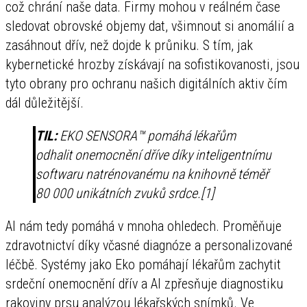
což chrání naše data. Firmy mohou v reálném čase
sledovat obrovské objemy dat, všimnout si anomálií a
zasáhnout dřív, než dojde k průniku. S tím, jak
kybernetické hrozby získávají na sofistikovanosti, jsou
tyto obrany pro ochranu našich digitálních aktiv čím
dál důležitější.
TIL:
EKO SENSORA™ pomáhá lékařům
odhalit onemocnění dříve díky inteligentnímu
softwaru natrénovanému na knihovně téměř
80 000 unikátních zvuků srdce.[1]
AI nám tedy pomáhá v mnoha ohledech. Proměňuje
zdravotnictví díky včasné diagnóze a personalizované
léčbě. Systémy jako Eko pomáhají lékařům zachytit
srdeční onemocnění dřív a AI zpřesňuje diagnostiku
rakoviny prsu analýzou lékařských snímků. Ve