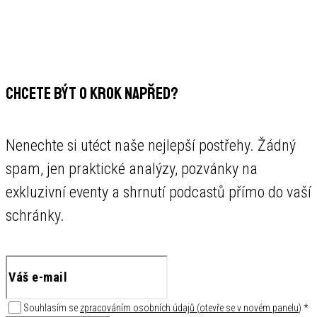
CHCETE BÝT O KROK NAPŘED?
Nenechte si utéct naše nejlepší postřehy. Žádný
spam, jen praktické analýzy, pozvánky na
exkluzivní eventy a shrnutí podcastů přímo do vaší
schránky.
Souhlasím se
zpracováním osobních údajů
(
otevře se v novém panelu
)
*