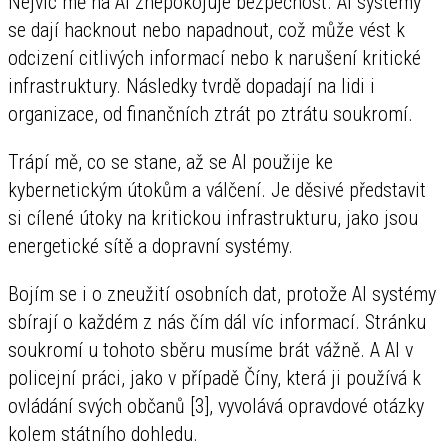
Nejvíc mě na AI znepokojuje bezpečnost. AI systémy
se dají hacknout nebo napadnout, což může vést k
odcizení citlivých informací nebo k narušení kritické
infrastruktury. Následky tvrdě dopadají na lidi i
organizace, od finančních ztrát po ztrátu soukromí.
Trápí mě, co se stane, až se AI použije ke
kybernetickým útokům a válčení. Je děsivé představit
si cílené útoky na kritickou infrastrukturu, jako jsou
energetické sítě a dopravní systémy.
Bojím se i o zneužití osobních dat, protože AI systémy
sbírají o každém z nás čím dál víc informací. Stránku
soukromí u tohoto sběru musíme brát vážně. A AI v
policejní práci, jako v případě Číny, která ji používá k
ovládání svých občanů [3], vyvolává opravdové otázky
kolem státního dohledu.