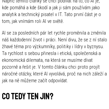
Napříč těmito články se chci podívat na to, co AI je,
kde pomáhá a kde škodí a jak ji sám používám jako
analytik a technický pisatel v IT. Tato první část je o
tom, jak vnímám roli AI ve světě.
AI se za posledních pár let rychle proměnila a změnila
náš každodenní život i práci. Není divu, že se z ní stalo
žhavé téma pro výzkumníky, politiky i lídry v byznysu.
Ta rychlost s sebou přinesla i etická, společenská a
ekonomická dilemata, na která se musíme dívat
pozorně a řešit je. V tomto článku chci proto projít
náročné otázky, které AI vyvolává, proč na nich záleží a
jak na ně můžeme začít odpovídat.
Co tedy ten jin?