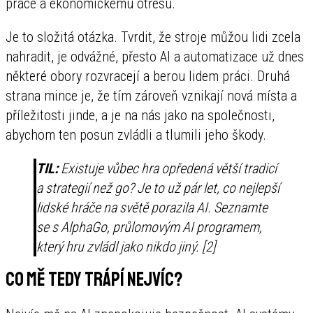
práce a ekonomickému otřesu.
Je to složitá otázka. Tvrdit, že stroje můžou lidi zcela
nahradit, je odvážné, přesto AI a automatizace už dnes
některé obory rozvracejí a berou lidem práci. Druhá
strana mince je, že tím zároveň vznikají nová místa a
příležitosti jinde, a je na nás jako na společnosti,
abychom ten posun zvládli a tlumili jeho škody.
TIL:
Existuje vůbec hra opředená větší tradicí
a strategií než go? Je to už pár let, co nejlepší
lidské hráče na světě porazila AI. Seznamte
se s AlphaGo, průlomovým AI programem,
který hru zvládl jako nikdo jiný. [2]
Co mě tedy trápí nejvíc?