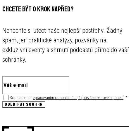
CHCETE BÝT O KROK NAPŘED?
Nenechte si utéct naše nejlepší postřehy. Žádný
spam, jen praktické analýzy, pozvánky na
exkluzivní eventy a shrnutí podcastů přímo do vaší
schránky.
Souhlasím se
zpracováním osobních údajů
(
otevře se v novém panelu
)
*
ODEBÍRAT SOUHRN