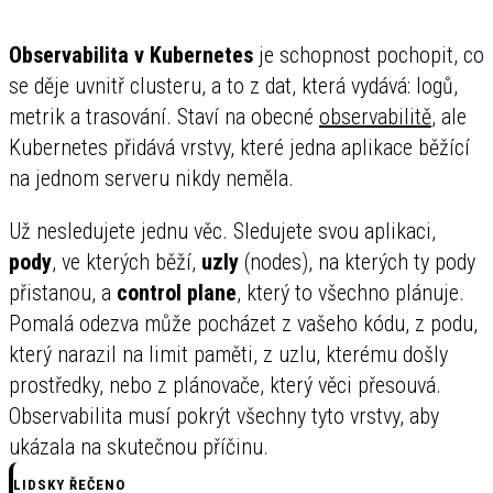
Observabilita v Kubernetes
je schopnost pochopit, co
se děje uvnitř clusteru, a to z dat, která vydává: logů,
metrik a trasování. Staví na obecné
observabilitě
, ale
Kubernetes přidává vrstvy, které jedna aplikace běžící
na jednom serveru nikdy neměla.
Už nesledujete jednu věc. Sledujete svou aplikaci,
pody
, ve kterých běží,
uzly
(nodes), na kterých ty pody
přistanou, a
control plane
, který to všechno plánuje.
Pomalá odezva může pocházet z vašeho kódu, z podu,
který narazil na limit paměti, z uzlu, kterému došly
prostředky, nebo z plánovače, který věci přesouvá.
Observabilita musí pokrýt všechny tyto vrstvy, aby
ukázala na skutečnou příčinu.
LIDSKY ŘEČENO