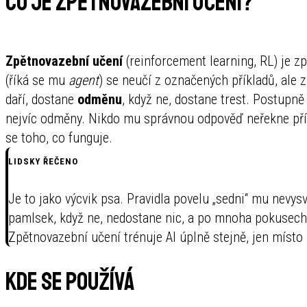
Co je zpětnovazební učení?
Zpětnovazební učení
(reinforcement learning, RL) je 
(říká se mu
agent
) se neučí z označených příkladů, ale 
daří, dostane
odměnu
, když ne, dostane trest. Postupně
nejvíc odměny. Nikdo mu správnou odpověď neřekne přímo
se toho, co funguje.
LIDSKY ŘEČENO
Je to jako výcvik psa. Pravidla povelu „sedni“ mu nevysv
pamlsek, když ne, nedostane nic, a po mnoha pokusech 
Zpětnovazební učení trénuje AI úplně stejně, jen místo
Kde se používá