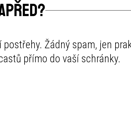
NAPŘED?
í postřehy. Žádný spam, jen pra
dcastů přímo do vaší schránky.