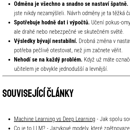
Odměna je všechno a snadno se nastaví špatně.
jste nikdy nezamýšleli. Návrh odměny je ta těžká č
Spotřebuje hodně dat i výpočtů.
Učení pokus-omyl 
ale drahé nebo nebezpečné ve skutečném světě.
Výsledky bývají nestabilní.
Drobná změna v nastav
potřeba pečlivě otestovat, než jim začnete věřit.
Nehodí se na každý problém.
Když už máte označe
učitelem je obvykle jednodušší a levnější.
Související články
Machine Learning vs Deep Learning
- Jak spolu sou
Co je to LLM?
- Jazykové modely, které zpětnovaze