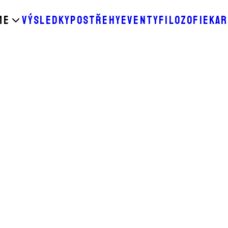
ME
VÝSLEDKY
POSTŘEHY
EVENTY
FILOZOFIE
KAR