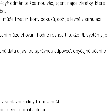
Když odměníte špatnou věc, agent najde zkratky, které
ást.
může trvat miliony pokusů, což je levné v simulaci,
ení může chování hodně rozhodit, takže RL systémy je
ná data a jasnou správnou odpověď, obyčejné učení s
visí hlavní rodiny trénování AI.
bní učení pomáhá doladit.