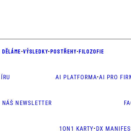
 DĚLÁME
-
VÝSLEDKY
-
POSTŘEHY
-
FILOZOFIE
-
ÍRU
AI PLATFORMA
AI PRO FI
E NÁŠ NEWSLETTER
F
-
1ON1 KARTY
DX MANIFE