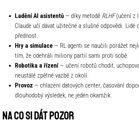
Ladění AI asistentů
— díky metodě
RLHF
(učení z 
Claude učí dávat užitečné a slušné odpovědi. Lidé 
přednost.
Hry a simulace
— RL agenti se naučili porážet nejl
tím, že odehráli miliony partií sami proti sobě.
Robotika a řízení
— učení robotů chodit, uchopovat
neustálé zpětné vazbě z okolí.
Provoz
— chlazení datových center, časování dopor
dlouhodobý výsledek, ne jeden okamžik.
Na co si dát pozor