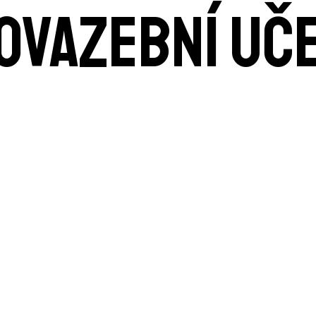
ovazební uč