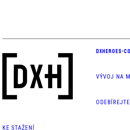
DXHEROES
-
CO
VÝVOJ NA M
ODEBÍREJT
KE STAŽENÍ