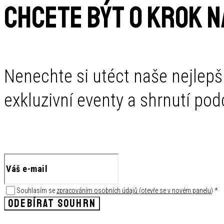
CHCETE BÝT O KROK 
Nenechte si utéct naše nejlepš
exkluzivní eventy a shrnutí po
Souhlasím se
zpracováním osobních údajů
(
otevře se v novém panelu
)
*
ODEBÍRAT SOUHRN