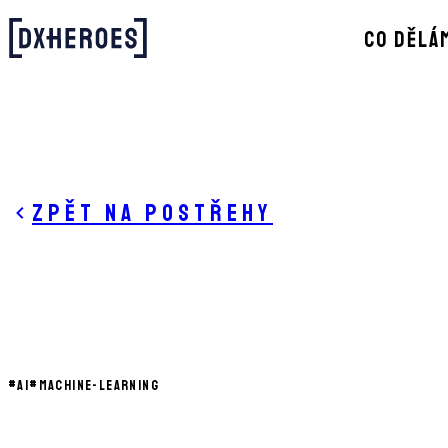
CO DĚLÁ
Zpět na postřehy
#
AI
#
MACHINE-LEARNING