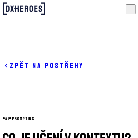
Zpět na postřehy
#
AI
#
PROMPTING