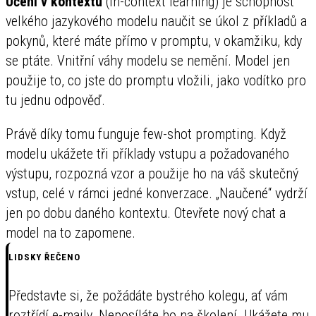
Učení v kontextu
(in-context learning) je schopnost
velkého jazykového modelu naučit se úkol z příkladů a
pokynů, které máte přímo v promptu, v okamžiku, kdy
se ptáte. Vnitřní váhy modelu se nemění. Model jen
použije to, co jste do promptu vložili, jako vodítko pro
tu jednu odpověď.
Právě díky tomu funguje few-shot prompting. Když
modelu ukážete tři příklady vstupu a požadovaného
výstupu, rozpozná vzor a použije ho na váš skutečný
vstup, celé v rámci jedné konverzace. „Naučené“ vydrží
jen po dobu daného kontextu. Otevřete nový chat a
model na to zapomene.
LIDSKY ŘEČENO
Představte si, že požádáte bystrého kolegu, ať vám
roztřídí e-maily. Neposíláte ho na školení. Ukážete mu