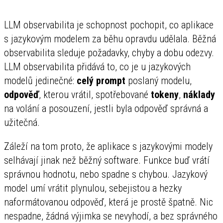
LLM observabilita je schopnost pochopit, co aplikace
s jazykovým modelem za běhu opravdu udělala. Běžná
observabilita sleduje požadavky, chyby a dobu odezvy.
LLM observabilita přidává to, co je u jazykových
modelů jedinečné:
celý prompt
poslaný modelu,
odpověď
, kterou vrátil, spotřebované
tokeny
,
náklady
na volání a posouzení, jestli byla odpověď správná a
užitečná.
Záleží na tom proto, že aplikace s jazykovými modely
selhávají jinak než běžný software. Funkce buď vrátí
správnou hodnotu, nebo spadne s chybou. Jazykový
model umí vrátit plynulou, sebejistou a hezky
naformátovanou odpověď, která je prostě špatně. Nic
nespadne, žádná výjimka se nevyhodí, a bez správného