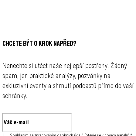
CHCETE BÝT O KROK NAPŘED?
Nenechte si utéct naše nejlepší postřehy. Žádný
spam, jen praktické analýzy, pozvánky na
exkluzivní eventy a shrnutí podcastů přímo do vaší
schránky.
Souhlasím se
zpracováním osobních údajů
(
otevře se v novém panelu
)
*