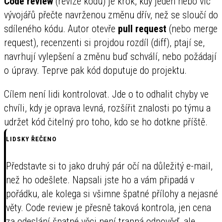
Code review
(revize kódu) je krok, kdy jeden nebo víc
vývojářů přečte navrženou změnu dřív, než se sloučí do
sdíleného kódu. Autor otevře
pull request
(nebo merge
request), recenzenti si projdou rozdíl (diff), ptají se,
navrhují vylepšení a změnu buď schválí, nebo požádají
o úpravy. Teprve pak kód doputuje do projektu.
Cílem není lidi kontrolovat. Jde o to odhalit chyby ve
chvíli, kdy je oprava levná, rozšířit znalosti po týmu a
udržet kód čitelný pro toho, kdo se ho dotkne příště.
LIDSKY ŘEČENO
Představte si to jako druhý pár očí na důležitý e-mail,
než ho odešlete. Napsali jste ho a vám připadá v
pořádku, ale kolega si všimne špatné přílohy a nejasné
věty. Code review je přesně taková kontrola, jen cena
za odeslání špatné věci není trapná odpověď, ale