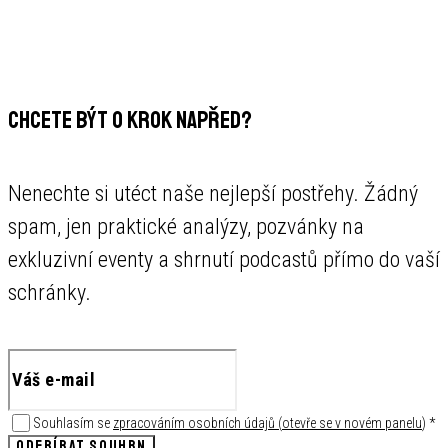
CHCETE BÝT O KROK NAPŘED?
Nenechte si utéct naše nejlepší postřehy. Žádný
spam, jen praktické analýzy, pozvánky na
exkluzivní eventy a shrnutí podcastů přímo do vaší
schránky.
Souhlasím se
zpracováním osobních údajů
(
otevře se v novém panelu
)
*
ODEBÍRAT SOUHRN