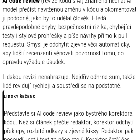
AI code review
(revize kódu s AI) znamená nechat AI
model přečíst navrženou změnu v kódu a okomentovat
ji podobně, jako by to udělal člověk. Hledá
pravděpodobné chyby, bezpečnostní rizika, chybějící
testy i stylové prohřešky a píše návrhy přímo k pull
requestu. Smysl je odchytit zjevné věci automaticky,
aby lidští recenzenti věnovali pozornost tomu, co
opravdu vyžaduje úsudek.
Lidskou revizi nenahrazuje. Nejdřív odhrne šum, takže
lidé revidují rychleji a soustředí se na podstatné.
LIDSKY ŘEČENO
Představte si AI code review jako bystrého korektora
kódu. Než si článek přečte redaktor, korektor odchytí
překlepy, rozbité odkazy a zjevné kiksy. Redaktor pak
posoudí, jestli text za něco stojí. Korektor šetří čas.