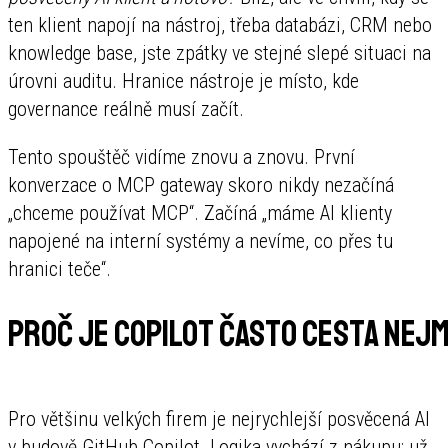
ten klient napojí na nástroj, třeba databázi, CRM nebo
knowledge base, jste zpátky ve stejné slepé situaci na
úrovni auditu. Hranice nástroje je místo, kde
governance reálně musí začít.
Tento spouštěč vidíme znovu a znovu. První
konverzace o MCP gateway skoro nikdy nezačíná
„chceme používat MCP“. Začíná „máme AI klienty
napojené na interní systémy a nevíme, co přes tu
hranici teče“.
Proč je Copilot často cesta nejm
Pro většinu velkých firem je nejrychlejší posvěcená AI
v budově GitHub Copilot. Logika vychází z nákupu: už