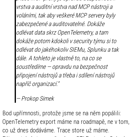
vrstva a auditní vrstva nad MCP nástroji a
voláními, tak aby veškeré MCP servery byly
zabezpečené a auditovatelné. Dokáže
odlévat data skrz OpenTelemetry, a tam
dokáže potom kdokoli v security týmu si to
odlévat do jakéhokoliv SIEMu, Splunku a tak
dále. A tohleto je vlastně to, na co se
soustředíme — opravdu na bezpečnost
připojení nástrojů a třeba i sdílení nástrojů
napříč organizací.“
— Prokop Simek
Bod upřímnosti, protože jsme se na něm popálili:
OpenTelemetry export máme na roadmapě, ne v tom,
co už dnes dodáváme. Trace store už máme.