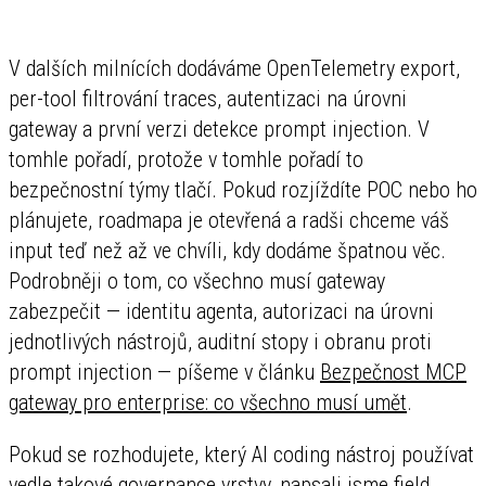
V dalších milnících dodáváme OpenTelemetry export,
per-tool filtrování traces, autentizaci na úrovni
gateway a první verzi detekce prompt injection. V
tomhle pořadí, protože v tomhle pořadí to
bezpečnostní týmy tlačí. Pokud rozjíždíte POC nebo ho
plánujete, roadmapa je otevřená a radši chceme váš
input teď než až ve chvíli, kdy dodáme špatnou věc.
Podrobněji o tom, co všechno musí gateway
zabezpečit — identitu agenta, autorizaci na úrovni
jednotlivých nástrojů, auditní stopy i obranu proti
prompt injection — píšeme v článku
Bezpečnost MCP
gateway pro enterprise: co všechno musí umět
.
Pokud se rozhodujete, který AI coding nástroj používat
vedle takové governance vrstvy, napsali jsme field