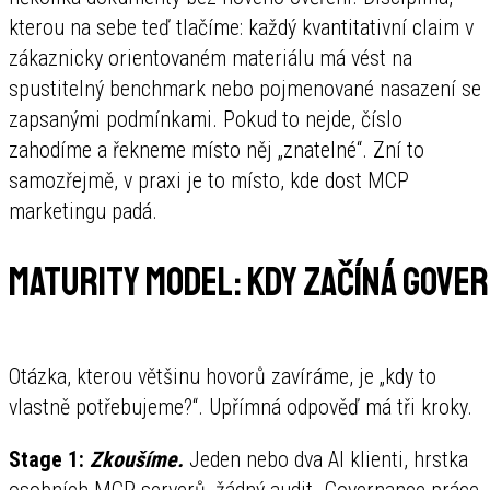
kterou na sebe teď tlačíme: každý kvantitativní claim v
zákaznicky orientovaném materiálu má vést na
spustitelný benchmark nebo pojmenované nasazení se
zapsanými podmínkami. Pokud to nejde, číslo
zahodíme a řekneme místo něj „znatelné“. Zní to
samozřejmě, v praxi je to místo, kde dost MCP
marketingu padá.
Maturity model: kdy začíná gove
Otázka, kterou většinu hovorů zavíráme, je „kdy to
vlastně potřebujeme?“. Upřímná odpověď má tři kroky.
Stage 1:
Zkoušíme.
Jeden nebo dva AI klienti, hrstka
osobních MCP serverů, žádný audit. Governance práce