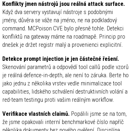
Konflikty jmen nástrojů jsou reálná attack surface.
Když dva servery vystavují nástroje s podobnými
jmény, důvěra se váže na jméno, ne na podkladový
command. MCPoison CVE bylo přesně tohle. Detekci
konfliktů na gateway máme na roadmapě. Princip pro
dnešek je držet registr malý a provenienci explicitní.
Detekce prompt injection je jen částečné řešení.
Skenování parametrů a odpovědí tool callů podle vzorů
je reálná defence-in-depth, ale není to záruka. Berte ho
jako jednu z několika vrstev vedle minimalizace tool
capabilities, lidského schválení destruktivních volání a
red-team testingu proti vašim reálným workflow.
Verifikace vlastních claimů.
Popálili jsme se na tom,
že jsme opakovali interní benchmarkové číslo napříč
několika dokumenty bez nového ověření. Disciplína,