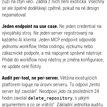
zúží na čtyři věci. Žádná z nich není exotická. Všechny
se ale špatně dodělávají zpětně, pokud na ně design
nepamatoval.
Jeden endpoint na use case.
Ne jeden credential na
vývojářský stroj. Ne jeden server registrovaný na
každého AI klienta. Jeden MCP endpoint odpovídá
jednomu workflow
, třeba codingu, výzkumu nebo
zákaznické podpoře, a má napojené správné nástroje.
Přidat do workflow nový nástroj je změna konfigurace,
ne update celé flotily.
Audit per-tool, ne per-server.
Většina existujících
platforem loguje na úrovni serveru. To odpoví „tento
server byl zavolán“. Neodpoví „kdo za posledních 24
hodin zavolal
, s jakým
delete_repository
argumentem a co se vrátilo“. Základní jednotka auditu