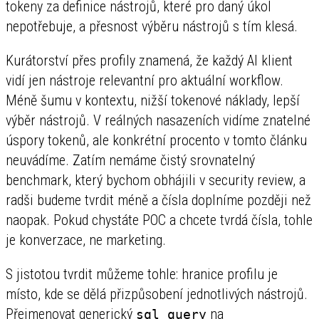
tokeny za definice nástrojů, které pro daný úkol
nepotřebuje, a přesnost výběru nástrojů s tím klesá.
Kurátorství přes profily znamená, že každý AI klient
vidí jen nástroje relevantní pro aktuální workflow.
Méně šumu v kontextu, nižší tokenové náklady, lepší
výběr nástrojů. V reálných nasazeních vidíme znatelné
úspory tokenů, ale konkrétní procento v tomto článku
neuvádíme. Zatím nemáme čistý srovnatelný
benchmark, který bychom obhájili v security review, a
radši budeme tvrdit méně a čísla doplníme později než
naopak. Pokud chystáte POC a chcete tvrdá čísla, tohle
je konverzace, ne marketing.
S jistotou tvrdit můžeme tohle: hranice profilu je
místo, kde se dělá přizpůsobení jednotlivých nástrojů.
Přejmenovat generický
na
sql_query