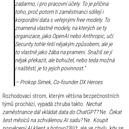
zadarmo, i pro pracovní účely. To je příčina
toho, proč potom ti zaměstnanci sdílejí i
korporátní data s veřejnými free modely. To
znamená vlastně modely, na kterých se ty
organizace, jako OpenAI nebo Anthropic, učí.
Security tohle řeší nějakým způsobem, ale je
to vlastně jako žába na prameni. Snažíš se jí
nějak překazit, ale bohužel, nebo teda možná
i naštěstí, je to jejich povinnost.“
— Prokop Simek, Co-founder DX Heroes
Rozhodovací strom, kterým většina bezpečnostních
týmů prochází, vypadá zhruba takto.
Nechat
zaměstnance dál vkládat data do ChatGPT?
Ne.
Čekat
šest měsíců na schválenou AI sadu?
Ne.
Koupit
posvěcený AI klient a hotovo?
Blíž, ale ve chvíli, kdy se