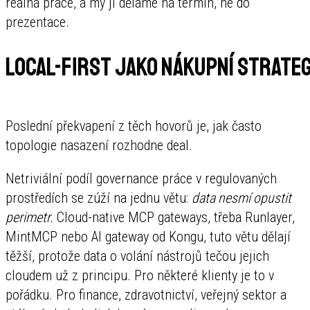
reálná práce, a my ji děláme na termín, ne do
prezentace.
Local-first jako nákupní strateg
Poslední překvapení z těch hovorů je, jak často
topologie nasazení rozhodne deal.
Netriviální podíl governance práce v regulovaných
prostředích se zúží na jednu větu:
data nesmí opustit
perimetr.
Cloud-native MCP gateways, třeba Runlayer,
MintMCP nebo AI gateway od Kongu, tuto větu dělají
těžší, protože data o volání nástrojů tečou jejich
cloudem už z principu. Pro některé klienty je to v
pořádku. Pro finance, zdravotnictví, veřejný sektor a