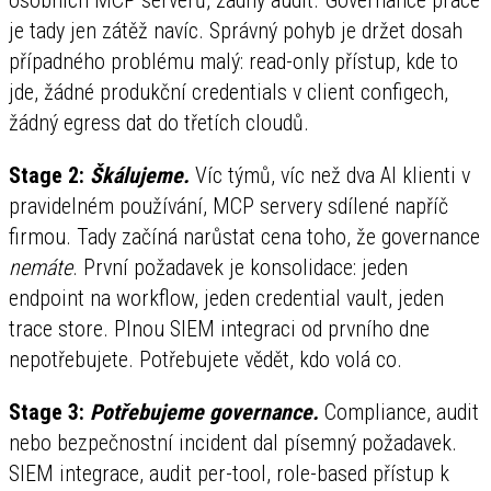
je tady jen zátěž navíc. Správný pohyb je držet dosah
případného problému malý: read-only přístup, kde to
jde, žádné produkční credentials v client configech,
žádný egress dat do třetích cloudů.
Stage 2:
Škálujeme.
Víc týmů, víc než dva AI klienti v
pravidelném používání, MCP servery sdílené napříč
firmou. Tady začíná narůstat cena toho, že governance
nemáte
. První požadavek je konsolidace: jeden
endpoint na workflow, jeden credential vault, jeden
trace store. Plnou SIEM integraci od prvního dne
nepotřebujete. Potřebujete vědět, kdo volá co.
Stage 3:
Potřebujeme governance.
Compliance, audit
nebo bezpečnostní incident dal písemný požadavek.
SIEM integrace, audit per-tool, role-based přístup k