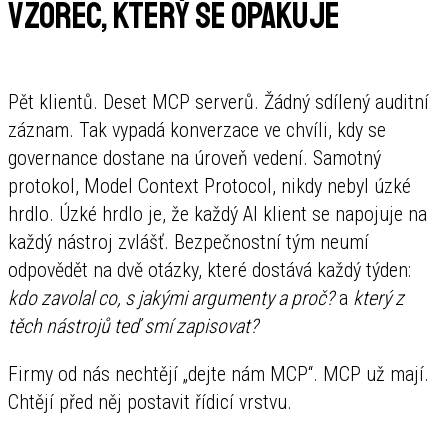
Vzorec, který se opakuje
Pět klientů. Deset MCP serverů. Žádný sdílený auditní
záznam. Tak vypadá konverzace ve chvíli, kdy se
governance dostane na úroveň vedení. Samotný
protokol, Model Context Protocol, nikdy nebyl úzké
hrdlo. Úzké hrdlo je, že každý AI klient se napojuje na
každý nástroj zvlášť. Bezpečnostní tým neumí
odpovědět na dvě otázky, které dostává každý týden:
kdo zavolal co, s jakými argumenty a proč?
a
který z
těch nástrojů teď smí zapisovat?
Firmy od nás nechtějí „dejte nám MCP“. MCP už mají.
Chtějí před něj postavit řídicí vrstvu.