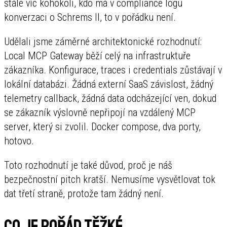
stále víc kohokoli, kdo má v compliance logu
konverzaci o Schrems II, to v pořádku není.
Udělali jsme záměrné architektonické rozhodnutí:
Local MCP Gateway běží celý na infrastruktuře
zákazníka. Konfigurace, traces i credentials zůstávají v
lokální databázi. Žádná externí SaaS závislost, žádný
telemetry callback, žádná data odcházející ven, dokud
se zákazník výslovně nepřipojí na vzdálený MCP
server, který si zvolil. Docker compose, dva porty,
hotovo.
Toto rozhodnutí je také důvod, proč je náš
bezpečnostní pitch kratší. Nemusíme vysvětlovat tok
dat třetí straně, protože tam žádný není.
Co je pořád těžké