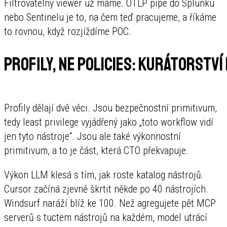
Filtrovatelný viewer už máme. OTLP pipe do Splunku
nebo Sentinelu je to, na čem teď pracujeme, a říkáme
to rovnou, když rozjíždíme POC.
Profily, ne policies: kurátorstv
Profily dělají dvě věci. Jsou bezpečnostní primitivum,
tedy least privilege vyjádřený jako „toto workflow vidí
jen tyto nástroje“. Jsou ale také výkonnostní
primitivum, a to je část, která CTO překvapuje.
Výkon LLM klesá s tím, jak roste katalog nástrojů.
Cursor začíná zjevně škrtit někde po 40 nástrojích.
Windsurf naráží blíž ke 100. Než agregujete pět MCP
serverů s tuctem nástrojů na každém, model utrácí