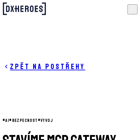
Zpět na postřehy
#
AI
#
BEZPECNOST
#
VYVOJ