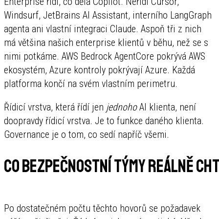
Enterprise řídí, co dělá Copilot. Neřídí Cursor,
Windsurf, JetBrains AI Assistant, interního LangGraph
agenta ani vlastní integraci Claude. Aspoň tři z nich
má většina našich enterprise klientů v běhu, než se s
nimi potkáme. AWS Bedrock AgentCore pokrývá AWS
ekosystém, Azure kontroly pokrývají Azure. Každá
platforma končí na svém vlastním perimetru.
Řídicí vrstva, která řídí jen
jednoho
AI klienta, není
doopravdy řídicí vrstva. Je to funkce daného klienta.
Governance je o tom, co sedí napříč všemi.
Co bezpečnostní týmy reálně cht
Po dostatečném počtu těchto hovorů se požadavek