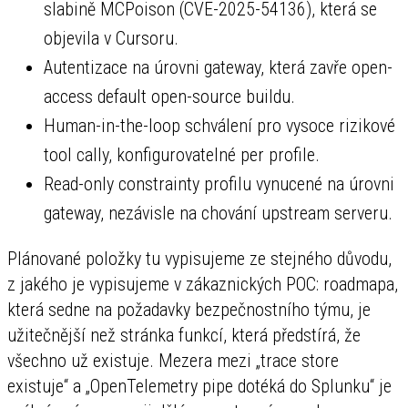
slabině MCPoison (CVE-2025-54136), která se
objevila v Cursoru.
Autentizace na úrovni gateway, která zavře open-
access default open-source buildu.
Human-in-the-loop schválení pro vysoce rizikové
tool cally, konfigurovatelné per profile.
Read-only constrainty profilu vynucené na úrovni
gateway, nezávisle na chování upstream serveru.
Plánované položky tu vypisujeme ze stejného důvodu,
z jakého je vypisujeme v zákaznických POC: roadmapa,
která sedne na požadavky bezpečnostního týmu, je
užitečnější než stránka funkcí, která předstírá, že
všechno už existuje. Mezera mezi „trace store
existuje“ a „OpenTelemetry pipe dotéká do Splunku“ je