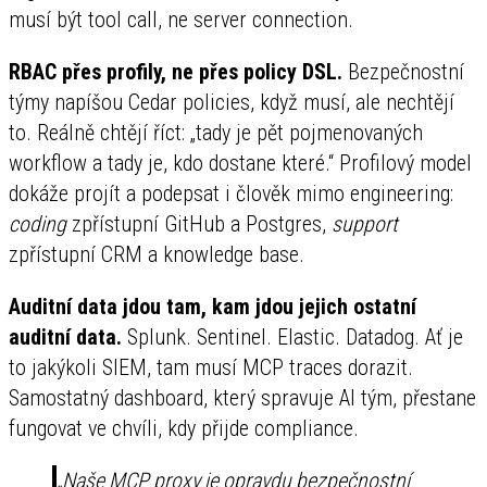
musí být tool call, ne server connection.
RBAC přes profily, ne přes policy DSL.
Bezpečnostní
týmy napíšou Cedar policies, když musí, ale nechtějí
to. Reálně chtějí říct: „tady je pět pojmenovaných
workflow a tady je, kdo dostane které.“ Profilový model
dokáže projít a podepsat i člověk mimo engineering:
coding
zpřístupní GitHub a Postgres,
support
zpřístupní CRM a knowledge base.
Auditní data jdou tam, kam jdou jejich ostatní
auditní data.
Splunk. Sentinel. Elastic. Datadog. Ať je
to jakýkoli SIEM, tam musí MCP traces dorazit.
Samostatný dashboard, který spravuje AI tým, přestane
fungovat ve chvíli, kdy přijde compliance.
„Naše MCP proxy je opravdu bezpečnostní