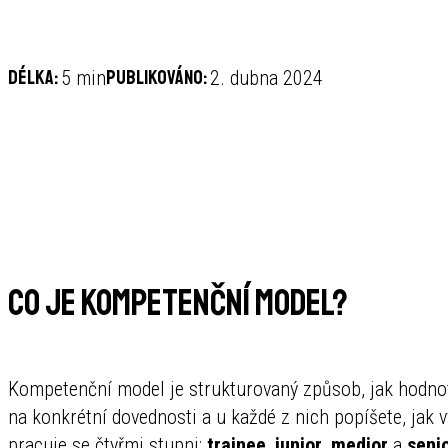
Délka:
Publikováno:
5 min
2. dubna 2024
Co je kompetenční model?
Kompetenční model je strukturovaný způsob, jak hodnotit
na konkrétní dovednosti a u každé z nich popíšete, jak 
pracuje se čtyřmi stupni:
trainee
,
junior
,
medior
a
seni