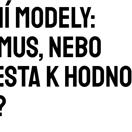
í modely:
mus, nebo
esta k hodno
?