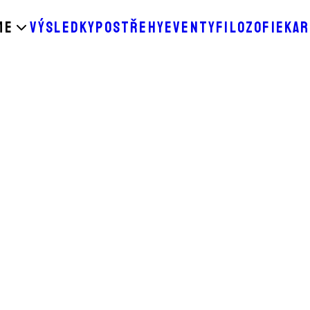
ME
VÝSLEDKY
POSTŘEHY
EVENTY
FILOZOFIE
KAR