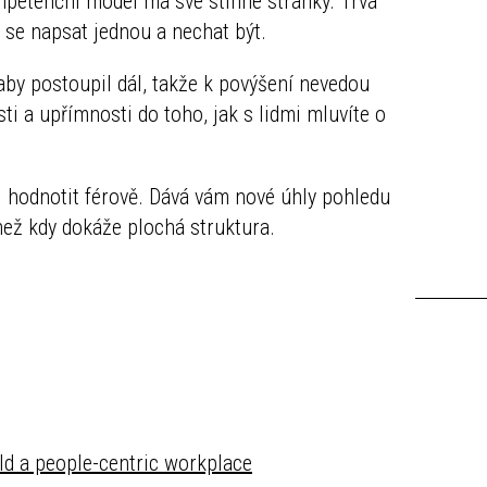
ompetenční model má své stinné stránky. Trvá
 se napsat jednou a nechat být.
 aby postoupil dál, takže k povýšení nevedou
ti a upřímnosti do toho, jak s lidmi mluvíte o
i hodnotit férově. Dává vám nové úhly pohledu
ež kdy dokáže plochá struktura.
ild a people-centric workplace