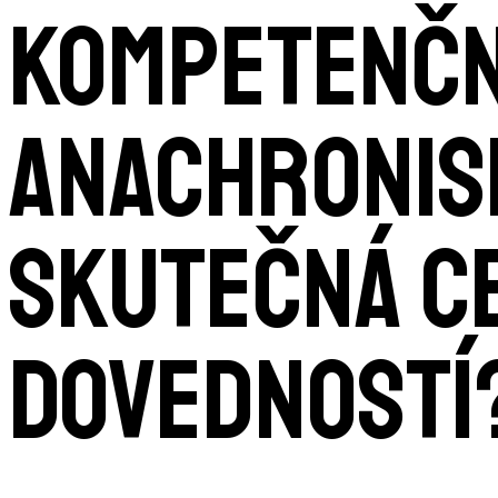
Kompetenčn
anachronis
skutečná c
dovedností