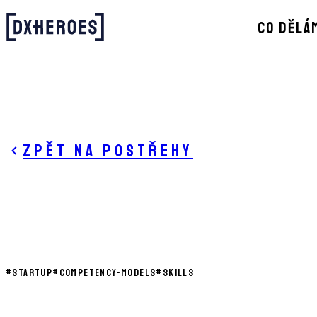
CO DĚLÁ
Zpět na postřehy
#
STARTUP
#
COMPETENCY-MODELS
#
SKILLS