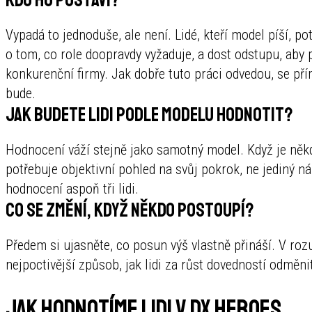
Vypadá to jednoduše, ale není. Lidé, kteří model píší, p
o tom, co role doopravdy vyžaduje, a dost odstupu, aby p
konkurenční firmy. Jak dobře tuto práci odvedou, se př
bude.
Jak budete lidi podle modelu hodnotit?
Hodnocení váží stejně jako samotný model. Když je někd
potřebuje objektivní pohled na svůj pokrok, ne jediný náz
hodnocení aspoň tři lidi.
Co se změní, když někdo postoupí?
Předem si ujasněte, co posun výš vlastně přináší. V roz
nejpoctivější způsob, jak lidi za růst dovedností odměnit
Jak hodnotíme lidi v DX Heroes