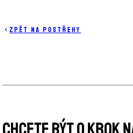
Zpět na postřehy
CHCETE BÝT O KROK 