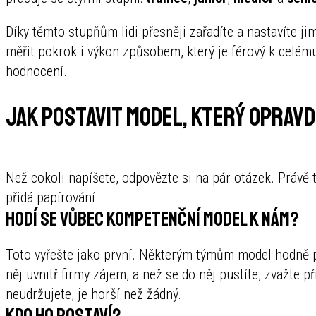
Díky těmto stupňům lidi přesněji zařadíte a nastavíte j
měřit pokrok i výkon způsobem, který je férový k celém
hodnocení.
Jak postavit model, který oprav
Než cokoli napíšete, odpovězte si na pár otázek. Právě
přidá papírování.
Hodí se vůbec kompetenční model k nám?
Toto vyřešte jako první. Některým týmům model hodně př
něj uvnitř firmy zájem, a než se do něj pustíte, zvažte 
neudržujete, je horší než žádný.
Kdo ho postaví?