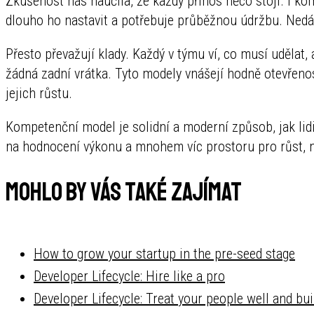
Zkušenost nás naučila, že každý přínos něco stojí. I k
dlouho ho nastavit a potřebuje průběžnou údržbu. Nedá
Přesto převažují klady. Každý v týmu ví, co musí udělat,
žádná zadní vrátka. Tyto modely vnášejí hodně otevřenos
jejich růstu.
Kompetenční model je solidní a moderní způsob, jak lid
na hodnocení výkonu a mnohem víc prostoru pro růst, n
Mohlo by vás také zajímat
How to grow your startup in the pre-seed stage
Developer Lifecycle: Hire like a pro
Developer Lifecycle: Treat your people well and bu