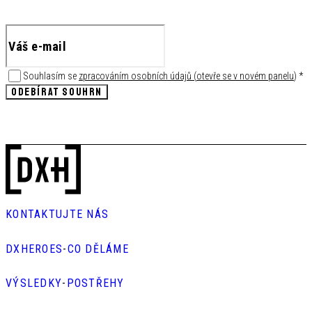
Souhlasím se
zpracováním osobních údajů
(
otevře se v novém panelu
)
*
ODEBÍRAT SOUHRN
KONTAKTUJTE NÁS
DXHEROES
-
CO DĚLÁME
VÝSLEDKY
-
POSTŘEHY