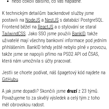
nebo cokoli dalšího, co vás napadne.
K technickým detailům: backendové služby jsme
postavili na
NodeJS
a
NestJS
s databází PostgreSQL.
Frontend běžel na
ReactJS
a o stylování se staral
TailwindCSS
. Jako SSO jsme použili
BankID
, takže
uživatelé mají všechny bankovní informace pod jedním
přihlášením. BankID tehdy ještě nebylo plně v provozu,
takže jsme se napojili přímo na PSD2 API od ČSAS,
která nám umožnila s účty pracovat.
Jestli se chcete podívat, náš špagetový kód najdete na
GitHubu
.
A jak jsme dopadli? Skončili jsme
druzí
z 23 týmů.
Považujeme to za skvělý výsledek a celý tým z toho
měl obrovskou radost.