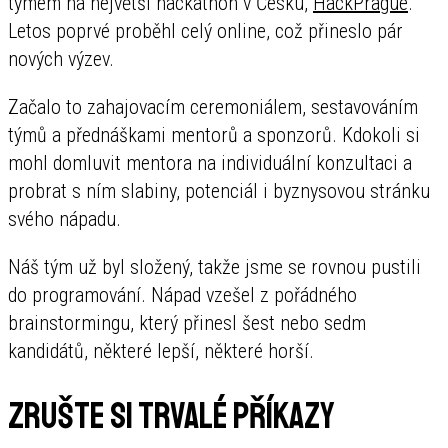
týmem na největší hackathon v Česku,
HackPrague
.
Letos poprvé proběhl celý online, což přineslo pár
nových výzev.
Začalo to zahajovacím ceremoniálem, sestavováním
týmů a přednáškami mentorů a sponzorů. Kdokoli si
mohl domluvit mentora na individuální konzultaci a
probrat s ním slabiny, potenciál i byznysovou stránku
svého nápadu.
Náš tým už byl složený, takže jsme se rovnou pustili
do programování. Nápad vzešel z pořádného
brainstormingu, který přinesl šest nebo sedm
kandidátů, některé lepší, některé horší.
Zrušte si trvalé příkazy