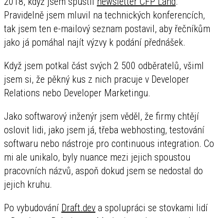
2018, když jsem spustil
newsletter CFP Land
.
Pravidelně jsem mluvil na technických konferencích,
tak jsem ten e-mailový seznam postavil, aby řečníkům
jako já pomáhal najít výzvy k podání přednášek.
Když jsem potkal část svých 2 500 odběratelů, všiml
jsem si, že pěkný kus z nich pracuje v Developer
Relations nebo Developer Marketingu.
Jako softwarový inženýr jsem věděl, že firmy chtějí
oslovit lidi, jako jsem já, třeba webhosting, testování
softwaru nebo nástroje pro continuous integration. Co
mi ale unikalo, byly nuance mezi jejich spoustou
pracovních názvů, aspoň dokud jsem se nedostal do
jejich kruhu.
Po vybudování
Draft.dev
a spolupráci se stovkami lidí