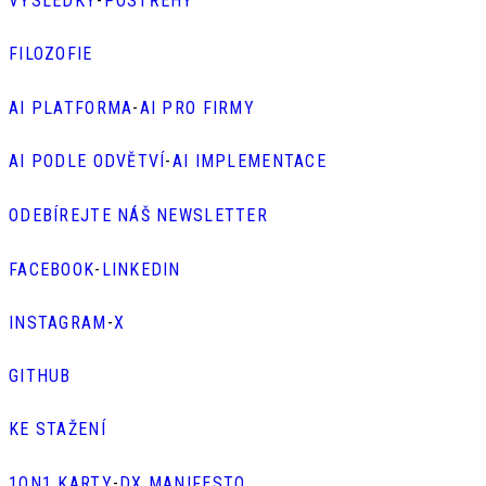
VÝSLEDKY
-
POSTŘEHY
FILOZOFIE
AI PLATFORMA
-
AI PRO FIRMY
AI PODLE ODVĚTVÍ
-
AI IMPLEMENTACE
ODEBÍREJTE NÁŠ NEWSLETTER
FACEBOOK
-
LINKEDIN
INSTAGRAM
-
X
GITHUB
KE STAŽENÍ
1ON1 KARTY
-
DX MANIFESTO