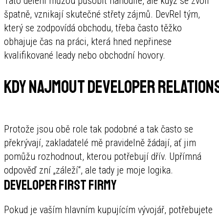
Tato dělení můžou působit nahodile, ale když se zvolí
špatně, vznikají skutečné střety zájmů. DevRel tým,
který se zodpovídá obchodu, třeba často těžko
obhajuje čas na práci, která hned nepřinese
kvalifikované leady nebo obchodní hovory.
Kdy najmout Developer Relations
Protože jsou obě role tak podobné a tak často se
překrývají, zakladatelé mě pravidelně žádají, ať jim
pomůžu rozhodnout, kterou potřebují dřív. Upřímná
odpověď zní „záleží“, ale tady je moje logika.
Developer first firmy
Pokud je vaším hlavním kupujícím vývojář, potřebujete