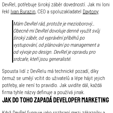
DevRel, potřebuje široký záběr dovedností. Jak mi loni
řekl
Ivan Burazin
, CEO a spoluzakladatel
Daytony
:
Mám DevRel rád, protože je mezioborový…
Obecně mi DevRel dovoluje denně využít svůj
široký záběr, od vyprávění příběhů po
vystupování, od plánování po management a
od vývoje po design. DevRel je opravdu pro
srdcaře, kteří jsou generalisté.
Spousta lidí z DevRelu má technické pozadí, díky
čemuž se umějí vcítit do uživatelů a lépe hájit jejich
potřeby, ale není to pravidlo. Jak uvidíte dál, každá
firma tyhle názvy definuje a používá jinak.
Jak do toho zapadá Developer Marketing
Když DevRel funguje jako rozhraní mezi zákazníky a