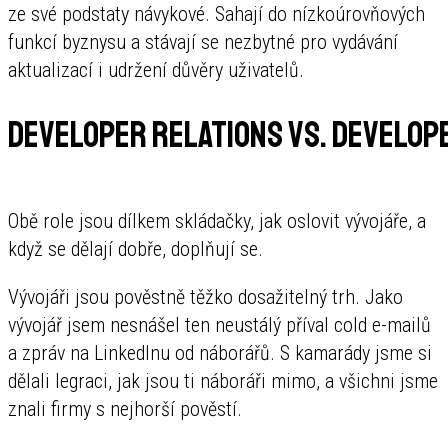
ze své podstaty návykové. Sahají do nízkoúrovňových
funkcí byznysu a stávají se nezbytné pro vydávání
aktualizací i udržení důvěry uživatelů.
Developer Relations vs. Develop
Obě role jsou dílkem skládačky, jak oslovit vývojáře, a
když se dělají dobře, doplňují se.
Vývojáři jsou pověstně těžko dosažitelný trh. Jako
vývojář jsem nesnášel ten neustálý příval cold e-mailů
a zpráv na LinkedInu od náborářů. S kamarády jsme si
dělali legraci, jak jsou ti náboráři mimo, a všichni jsme
znali firmy s nejhorší pověstí.