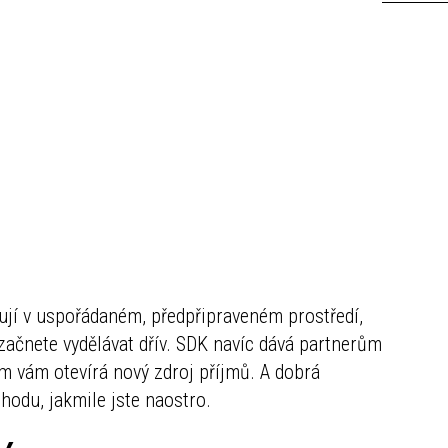
acují v uspořádaném, předpřipraveném prostředí,
e začnete vydělávat dřív. SDK navíc dává partnerům
ím vám otevírá nový zdroj příjmů. A dobrá
hodu, jakmile jste naostro.