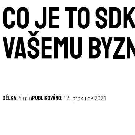
Co je to SD
vašemu byz
Délka:
Publikováno:
5 min
12. prosince 2021