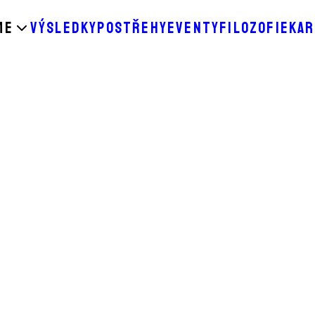
ME
VÝSLEDKY
POSTŘEHY
EVENTY
FILOZOFIE
KAR