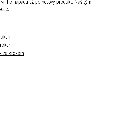
rvního nápadu až po hotový produkt. Náš tým
vede.
krokem
krokem
ok za krokem