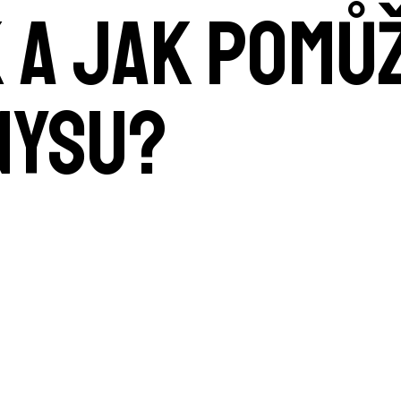
K a jak pomů
nysu?