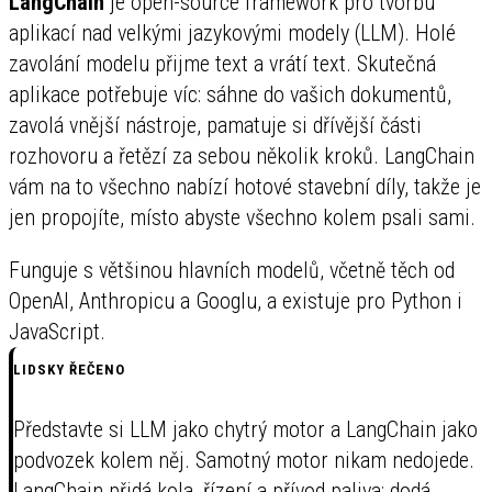
LangChain
je open-source framework pro tvorbu
aplikací nad velkými jazykovými modely (LLM). Holé
zavolání modelu přijme text a vrátí text. Skutečná
aplikace potřebuje víc: sáhne do vašich dokumentů,
zavolá vnější nástroje, pamatuje si dřívější části
rozhovoru a řetězí za sebou několik kroků. LangChain
vám na to všechno nabízí hotové stavební díly, takže je
jen propojíte, místo abyste všechno kolem psali sami.
Funguje s většinou hlavních modelů, včetně těch od
OpenAI, Anthropicu a Googlu, a existuje pro Python i
JavaScript.
LIDSKY ŘEČENO
Představte si LLM jako chytrý motor a LangChain jako
podvozek kolem něj. Samotný motor nikam nedojede.
LangChain přidá kola, řízení a přívod paliva: dodá