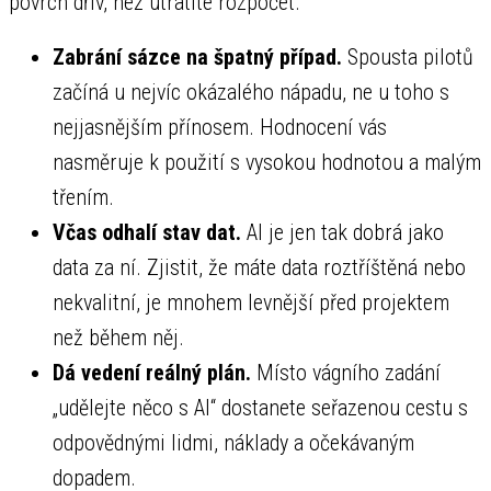
povrch dřív, než utratíte rozpočet.
Zabrání sázce na špatný případ.
Spousta pilotů
začíná u nejvíc okázalého nápadu, ne u toho s
nejjasnějším přínosem. Hodnocení vás
nasměruje k použití s vysokou hodnotou a malým
třením.
Včas odhalí stav dat.
AI je jen tak dobrá jako
data za ní. Zjistit, že máte data roztříštěná nebo
nekvalitní, je mnohem levnější před projektem
než během něj.
Dá vedení reálný plán.
Místo vágního zadání
„udělejte něco s AI“ dostanete seřazenou cestu s
odpovědnými lidmi, náklady a očekávaným
dopadem.