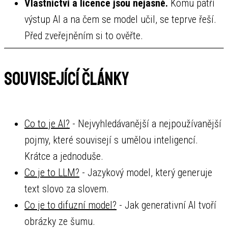
Vlastnictví a licence jsou nejasné.
Komu patří
výstup AI a na čem se model učil, se teprve řeší.
Před zveřejněním si to ověřte.
Související články
Co to je AI?
- Nejvyhledávanější a nejpoužívanější
pojmy, které souvisejí s umělou inteligencí.
Krátce a jednoduše.
Co je to LLM?
- Jazykový model, který generuje
text slovo za slovem.
Co je to difuzní model?
- Jak generativní AI tvoří
obrázky ze šumu.