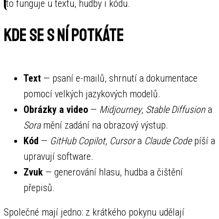
to funguje u textu, hudby i kódu.
Kde se s ní potkáte
Text
— psaní e-mailů, shrnutí a dokumentace
pomocí velkých jazykových modelů.
Obrázky a video
—
Midjourney
,
Stable Diffusion
a
Sora
mění zadání na obrazový výstup.
Kód
—
GitHub Copilot
,
Cursor
a
Claude Code
píší a
upravují software.
Zvuk
— generování hlasu, hudba a čištění
přepisů.
Společné mají jedno: z krátkého pokynu udělají