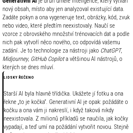
Generativní AI
je druh umělé inteligence, který vytváří
nový obsah, místo aby jen analyzoval existující data.
Zadáte pokyn a ona vygeneruje text, obrázky, kód, zvuk
nebo video, které předtím neexistovaly. Naučí se
vzorce z obrovského množství trénovacích dat a podle
nich pak vytvoří něco nového, co odpovídá vašemu
zadání. Je to technologie za nástroji jako
ChatGPT
,
Midjourney
,
GitHub Copilot
a většinou AI nástrojů, o
kterých se dnes mluví.
LIDSKY ŘEČENO
Starší AI byla hlavně třídička. Ukážete jí fotku a ona
řekne „to je kočka“. Generativní AI je opak: požádáte o
kočku a ona vám ji nakreslí, i když taková nikdy
neexistovala. Z milionů příkladů se naučila, jak kočky
vypadají, a teď umí na požádání vytvořit novou. Stejně