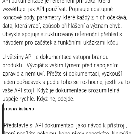
API dokumentace je referenční příručka, která
vysvětluje, jak API používat. Popisuje dostupné
koncové body, parametry, které každý z nich očekává,
data, která vrací, způsob přihlášení a význam chyb.
Obvykle spojuje strukturovaný referenční přehled s
návodem pro začátek a funkčními ukázkami kódu.
U většiny API je dokumentace vstupní branou
produktu. Vývojář s vaším týmem před napojením
zpravidla nemluví. Přečte si dokumentaci, vyzkouší
jeden požadavek a podle toho se rozhodne, jestli za to
vaše API stojí. Když je dokumentace srozumitelná,
uspěje rychle. Když ne, odejde.
LIDSKY ŘEČENO
Představte si API dokumentaci jako návod k přístroji,
který posíláte někomu, koho nikdy nepotkáte. Nemůže