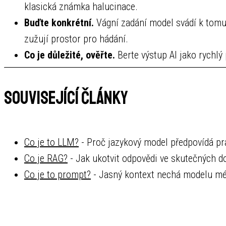
klasická známka halucinace.
Buďte konkrétní.
Vágní zadání model svádí k tomu,
zužují prostor pro hádání.
Co je důležité, ověřte.
Berte výstup AI jako rychlý
Související články
Co je to LLM?
- Proč jazykový model předpovídá pra
Co je RAG?
- Jak ukotvit odpovědi ve skutečných d
Co je to prompt?
- Jasný kontext nechá modelu mé