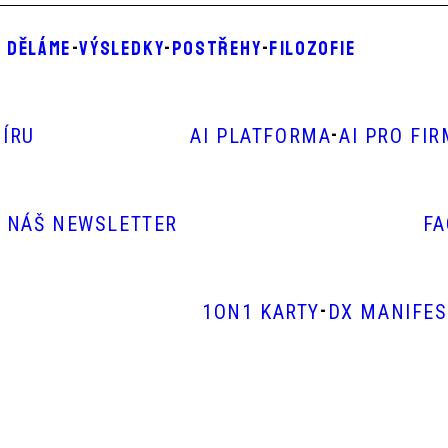
 DĚLÁME
-
VÝSLEDKY
-
POSTŘEHY
-
FILOZOFIE
-
ÍRU
AI PLATFORMA
AI PRO FI
E NÁŠ NEWSLETTER
F
-
1ON1 KARTY
DX MANIFE