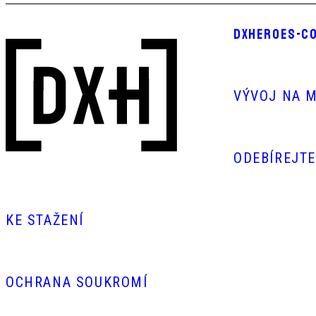
DXHEROES
-
CO
VÝVOJ NA M
ODEBÍREJT
KE STAŽENÍ
OCHRANA SOUKROMÍ