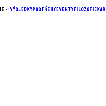
ME
VÝSLEDKY
POSTŘEHY
EVENTY
FILOZOFIE
KAR