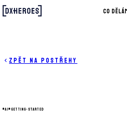
CO DĚLÁ
Zpět na postřehy
#
AI
#
GETTING-STARTED