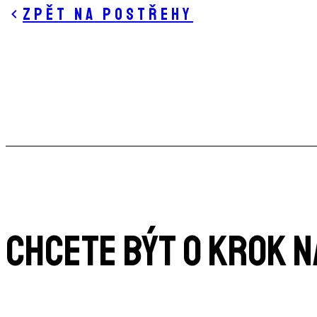
Zpět na postřehy
CHCETE BÝT O KROK 