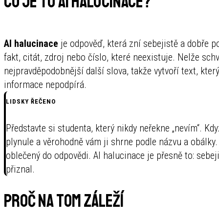
Co je to AI halucinace?
AI halucinace
je odpověď, která zní sebejistě a dobře p
fakt, citát, zdroj nebo číslo, které neexistuje. Nelže s
nejpravděpodobnější další slova, takže vytvoří text, kter
informace nepodpírá.
LIDSKY ŘEČENO
Představte si studenta, který nikdy neřekne „nevím“. Kdy
plynule a věrohodně vám ji shrne podle názvu a obálky.
oblečený do odpovědi. AI halucinace je přesně to: sebeji
přiznal.
Proč na tom záleží