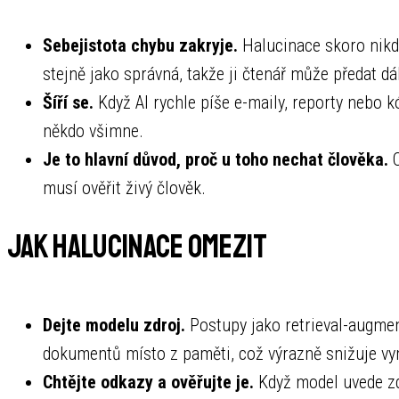
Sebejistota chybu zakryje.
Halucinace skoro nikd
stejně jako správná, takže ji čtenář může předat dál,
Šíří se.
Když AI rychle píše e-maily, reporty nebo kó
někdo všimne.
Je to hlavní důvod, proč u toho nechat člověka.
C
musí ověřit živý člověk.
Jak halucinace omezit
Dejte modelu zdroj.
Postupy jako retrieval-augmen
dokumentů místo z paměti, což výrazně snižuje vy
Chtějte odkazy a ověřujte je.
Když model uvede zdr