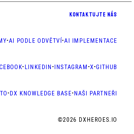
KONTAKTUJTE NÁS
-
-
RMY
AI PODLE ODVĚTVÍ
AI IMPLEMENTACE
-
-
-
-
ACEBOOK
LINKEDIN
INSTAGRAM
X
GITHUB
-
-
STO
DX KNOWLEDGE BASE
NAŠI PARTNEŘI
©
2026 DXHEROES.IO