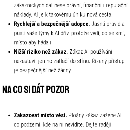
zákaznických dat nese právní, finanční i reputační
náklady. AI je k takovému úniku nová cesta.
Rychlejší a bezpečnější adopce.
Jasná pravidla
pustí vaše týmy k AI dřív, protože vědí, co se smí,
místo aby hádali.
Nižší riziko než zákaz.
Zákaz AI používání
nezastaví, jen ho zatlačí do stínu. Řízený přístup
je bezpečnější než žádný.
Na co si dát pozor
Zakazovat místo vést.
Plošný zákaz zažene AI
do podzemí, kde na ni nevidíte. Dejte raději