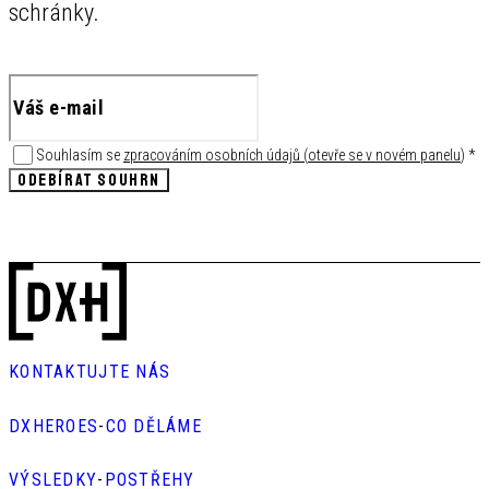
schránky.
Souhlasím se
zpracováním osobních údajů
(
otevře se v novém panelu
)
*
ODEBÍRAT SOUHRN
KONTAKTUJTE NÁS
DXHEROES
-
CO DĚLÁME
VÝSLEDKY
-
POSTŘEHY