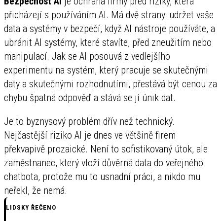
Bezpečnost AI
je ochrana firmy před riziky, která
přicházejí s používáním AI. Má dvě strany: udržet vaše
data a systémy v bezpečí, když AI nástroje používáte, a
ubránit AI systémy, které stavíte, před zneužitím nebo
manipulací. Jak se AI posouvá z vedlejšího
experimentu na systém, který pracuje se skutečnými
daty a skutečnými rozhodnutími, přestává být cenou za
chybu špatná odpověď a stává se jí únik dat.
Je to byznysový problém dřív než technický.
Nejčastější riziko AI je dnes ve většině firem
překvapivě prozaické. Není to sofistikovaný útok, ale
zaměstnanec, který vloží důvěrná data do veřejného
chatbota, protože mu to usnadní práci, a nikdo mu
neřekl, že nemá.
LIDSKY ŘEČENO