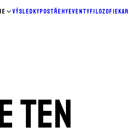
ME
VÝSLEDKY
POSTŘEHY
EVENTY
FILOZOFIE
KAR
E TEN