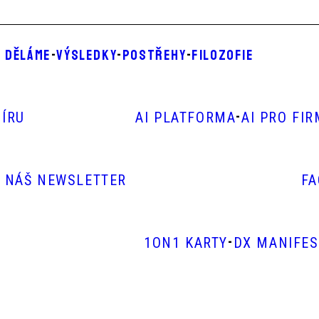
 DĚLÁME
-
VÝSLEDKY
-
POSTŘEHY
-
FILOZOFIE
-
ÍRU
AI PLATFORMA
AI PRO FI
E NÁŠ NEWSLETTER
F
-
1ON1 KARTY
DX MANIFE