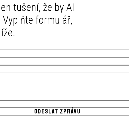
en tušení, že by AI
 Vyplňte formulář,
íže.
ODESLAT ZPRÁVU