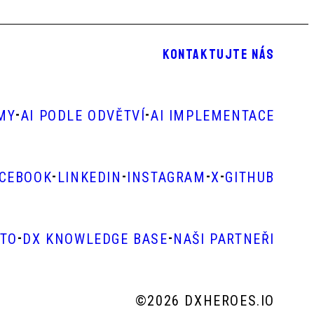
KONTAKTUJTE NÁS
-
-
RMY
AI PODLE ODVĚTVÍ
AI IMPLEMENTACE
-
-
-
-
ACEBOOK
LINKEDIN
INSTAGRAM
X
GITHUB
-
-
STO
DX KNOWLEDGE BASE
NAŠI PARTNEŘI
©
2026 DXHEROES.IO