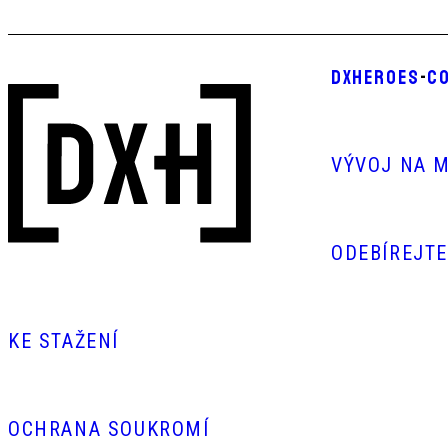
DXHEROES
-
CO
VÝVOJ NA M
ODEBÍREJT
KE STAŽENÍ
OCHRANA SOUKROMÍ