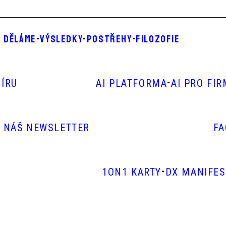
 DĚLÁME
-
VÝSLEDKY
-
POSTŘEHY
-
FILOZOFIE
-
ÍRU
AI PLATFORMA
AI PRO FI
E NÁŠ NEWSLETTER
F
-
1ON1 KARTY
DX MANIFE