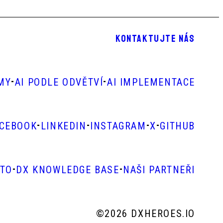
KONTAKTUJTE NÁS
-
-
RMY
AI PODLE ODVĚTVÍ
AI IMPLEMENTACE
-
-
-
-
ACEBOOK
LINKEDIN
INSTAGRAM
X
GITHUB
-
-
STO
DX KNOWLEDGE BASE
NAŠI PARTNEŘI
©
2026 DXHEROES.IO