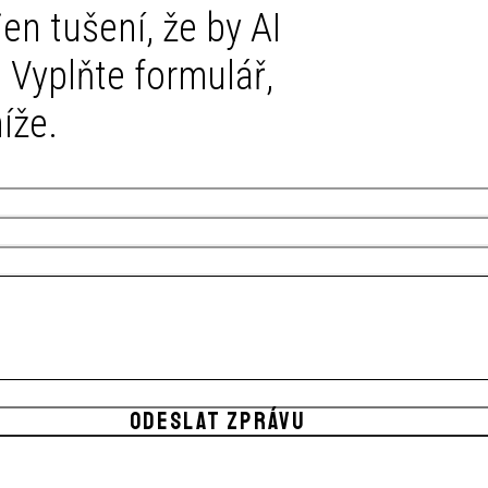
en tušení, že by AI
 Vyplňte formulář,
íže.
ODESLAT ZPRÁVU