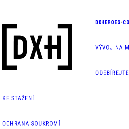
DXHEROES
-
CO
VÝVOJ NA M
ODEBÍREJT
KE STAŽENÍ
OCHRANA SOUKROMÍ