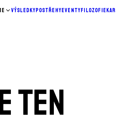
ME
VÝSLEDKY
POSTŘEHY
EVENTY
FILOZOFIE
KAR
E TEN