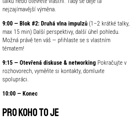
talků nebo otevřete vlastní. Tady se děje ta
nejzajímavější výměna.
9:00 — Blok #2: Druhá vlna impulzů
(1–2 krátké talky,
max 15 min) Další perspektivy, další úhel pohledu.
Možná právě ten váš — přihlaste se s vlastním
tématem!
9:15 — Otevřená diskuse & networking
Pokračujte v
rozhovorech, vyměňte si kontakty, domluvte
spolupráci.
10:00 — Konec
Pro koho to je