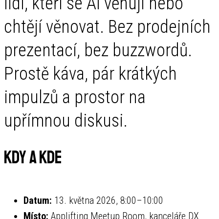
lidi, kteří se AI věnují nebo
chtějí věnovat. Bez prodejních
prezentací, bez buzzwordů.
Prostě káva, pár krátkých
impulzů a prostor na
upřímnou diskusi.
Kdy a kde
Datum:
13. května 2026, 8:00–10:00
Místo:
Applifting Meetup Room, kanceláře DX