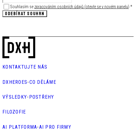
Souhlasím se
zpracováním osobních údajů
(
otevře se v novém panelu
)
*
ODEBÍRAT SOUHRN
KONTAKTUJTE NÁS
DXHEROES
-
CO DĚLÁME
VÝSLEDKY
-
POSTŘEHY
FILOZOFIE
AI PLATFORMA
-
AI PRO FIRMY