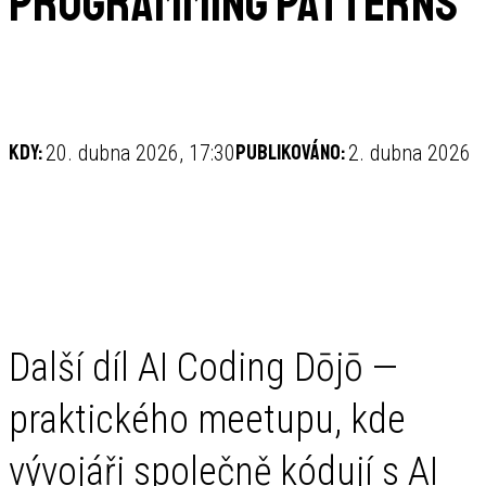
Programming Patterns
Kdy:
Publikováno:
20. dubna 2026, 17:30
2. dubna 2026
Další díl AI Coding Dōjō —
praktického meetupu, kde
vývojáři společně kódují s AI