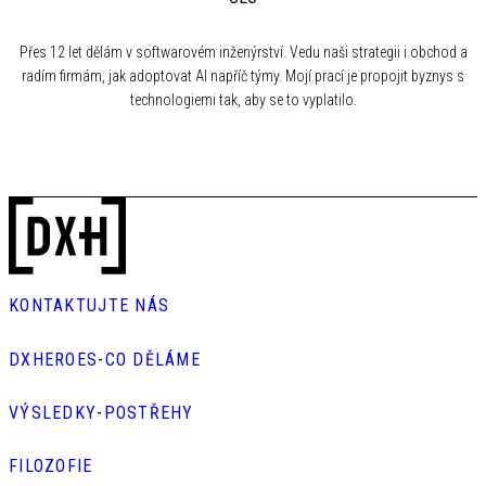
Přes 12 let dělám v softwarovém inženýrství. Vedu naši strategii i obchod a
radím firmám, jak adoptovat AI napříč týmy. Mojí prací je propojit byznys s
technologiemi tak, aby se to vyplatilo.
KONTAKTUJTE NÁS
DXHEROES
-
CO DĚLÁME
VÝSLEDKY
-
POSTŘEHY
FILOZOFIE