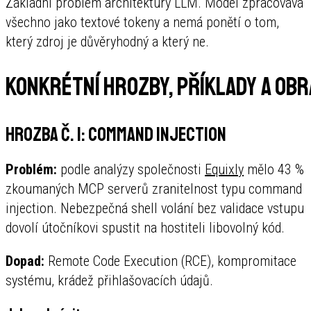
Základní problém architektury LLM. Model zpracovává
všechno jako textové tokeny a nemá ponětí o tom,
který zdroj je důvěryhodný a který ne.
Konkrétní hrozby, příklady a obr
Hrozba č. 1: Command Injection
Problém:
podle analýzy společnosti
Equixly
mělo 43 %
zkoumaných MCP serverů zranitelnost typu command
injection. Nebezpečná shell volání bez validace vstupu
dovolí útočníkovi spustit na hostiteli libovolný kód.
Dopad:
Remote Code Execution (RCE), kompromitace
systému, krádež přihlašovacích údajů.