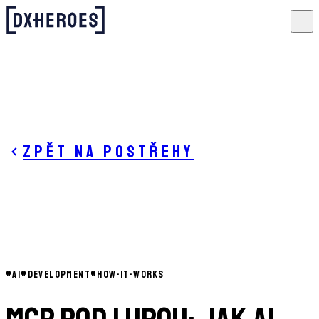
Zpět na postřehy
#
AI
#
DEVELOPMENT
#
HOW-IT-WORKS