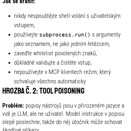
Jak se bránit:
nikdy nespouštějte shell volání s uživatelským
vstupem,
používejte
s argumenty
subprocess.run()
jako seznamem, ne jako jedním řetězcem,
zaveďte whitelist povolených znaků,
důkladně validujte a čistěte vstup,
nepoužívejte v MCP klientech režim, který
schvaluje všechno automaticky.
Hrozba č. 2: Tool Poisoning
Problém:
popisy nástrojů jsou v přirozeném jazyce a
vidí je LLM, ale ne uživatel. Model instrukce v popisu
slepě poslechne, takže do něj útočník může schovat
škodlivé příkazy.