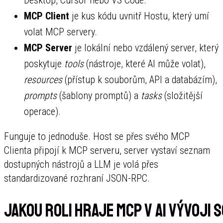
MCP Client
je kus kódu uvnitř Hostu, který umí
volat MCP servery.
MCP Server
je lokální nebo vzdálený server, který
poskytuje
tools
(nástroje, které AI může volat),
resources
(přístup k souborům, API a databázím),
prompts
(šablony promptů) a
tasks
(složitější
operace).
Funguje to jednoduše. Host se přes svého MCP
Clienta připojí k MCP serveru, server vystaví seznam
dostupných nástrojů a LLM je volá přes
standardizované rozhraní JSON-RPC.
Jakou roli hraje MCP v AI vývoji