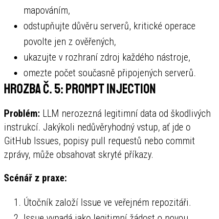
mapováním,
odstupňujte důvěru serverů, kritické operace
povolte jen z ověřených,
ukazujte v rozhraní zdroj každého nástroje,
omezte počet současně připojených serverů.
Hrozba č. 5: Prompt Injection
Problém:
LLM nerozezná legitimní data od škodlivých
instrukcí. Jakýkoli nedůvěryhodný vstup, ať jde o
GitHub Issues, popisy pull requestů nebo commit
zprávy, může obsahovat skryté příkazy.
Scénář z praxe:
Útočník založí Issue ve veřejném repozitáři.
Issue vypadá jako legitimní žádost o novou